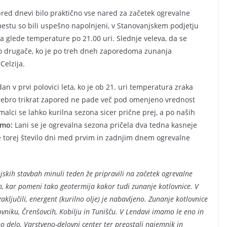
pred dnevi bilo praktično vse nared za začetek ogrevalne
estu so bili uspešno napolnjeni, v Stanovanjskem podjetju
a glede temperature po 21.00 uri. Slednje veleva, da se
ijo drugače, ko je po treh dneh zaporedoma zunanja
Celzija.
an v prvi polovici leta, ko je ob 21. uri temperatura zraka
 srebro trikrat zapored ne pade več pod omenjeno vrednost
lci se lahko kurilna sezona sicer prične prej, a po naših
mo:
Lani se je ogrevalna sezona pričela dva tedna kasneje
je torej število dni med prvim in zadnjim dnem ogrevalne
skih stavbah minuli teden že pripravili na začetek ogrevalne
on, kar pomeni tako geotermija kakor tudi zunanje kotlovnice. V
aključili, energent (kurilno olje) je nabavljeno. Zunanje kotlovnice
iku, Črenšovcih, Kobilju in Tunišču. V Lendavi imamo le eno in
no delo, Varstveno-delovni center ter preostali najemnik in