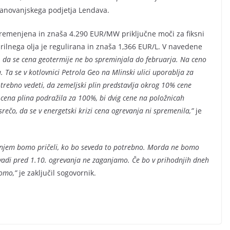
tanovanjskega podjetja Lendava.
remenjena in znaša 4.290 EUR/MW priključne moči za fiksni
rilnega olja je regulirana in znaša 1,366 EUR/L. V navedene
 da se cena geotermije ne bo spreminjala do februarja. Na ceno
 Ta se v kotlovnici Petrola Geo na Mlinski ulici uporablja za
trebno vedeti, da zemeljski plin predstavlja okrog 10% cene
e cena plina podražila za 100%, bi dvig cene na položnicah
ečo, da se v energetski krizi cena ogrevanja ni spremenila,”
je
anjem bomo pričeli, ko bo seveda to potrebno. Morda ne bomo
navadi pred 1.10. ogrevanja ne zaganjamo. Če bo v prihodnjih dneh
bomo,”
je zaključil sogovornik.