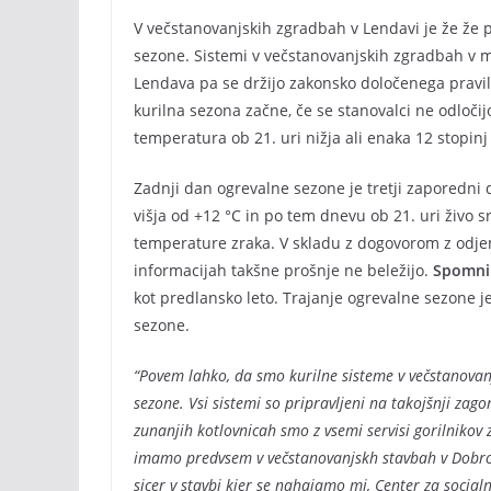
V večstanovanjskih zgradbah v Lendavi je že že 
sezone. Sistemi v večstanovanjskih zgradbah v m
Lendava pa se držijo zakonsko določenega pravil
kurilna sezona začne, če se stanovalci ne odloč
temperatura ob 21. uri nižja ali enaka 12 stopinj 
Zadnji dan ogrevalne sezone je tretji zaporedni d
višja od +12 °C in po tem dnevu ob 21. uri živo
temperature zraka. V skladu z dogovorom z odjema
informacijah takšne prošnje ne beležijo.
Spomni
kot predlansko leto. Trajanje ogrevalne sezone 
sezone.
“Povem lahko, da smo kurilne sisteme v večstanovanj
sezone. Vsi sistemi so pripravljeni na takojšnji zag
zunanjih kotlovnicah smo z vsemi servisi gorilnikov z
imamo predvsem v večstanovanjskh stavbah v Dobrovn
sicer v stavbi kjer se nahajamo mi, Center za social