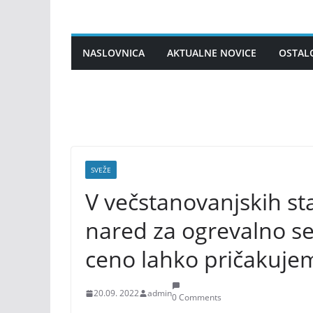
Skip
to
content
NASLOVNICA
AKTUALNE NOVICE
OSTAL
SVEŽE
V večstanovanjskih st
nared za ogrevalno 
ceno lahko pričakuje
20.09. 2022
admin
0 Comments