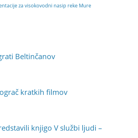
ntacije za visokovodni nasip reke Mure
rati Beltinčanov
ograč kratkih filmov
dstavili knjigo V službi ljudi –