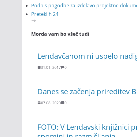
Podpis pogodbe za izdelavo projektne dokume
Preteklih 24
Morda vam bo všeč tudi
Lendavčanom ni uspelo nadig
31.01. 2017
0
Danes se začenja prireditev B
07.08. 2020
0
FOTO: V Lendavski knjižnici pre
spomini in razmišljanja