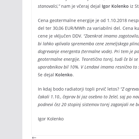
stanovalci,”
nam je včeraj dejal
Igor Kolenko
iz S
Cena geotermalne energije je od 1.10.2018 nesp
del ter 30,06 EUR/MWh za variabilni del. Cena ku
cene je vključen DDV.
“Zaenkrat imamo zagotovilo,
bi lahko vplivala sprememba cene zemeljskega plina.
dogrevanje energenta (termalne vode). Pri tem je po
geotermalne energije. Teoretično torej, tudi če bi s
uporabnikov bil 10%. V Lendavi imamo resnično to sr
še dejal
Kolenko
.
In kdaj bodo radiatorji topli prvič letos?
“Z ogrev
čakali 1.10., čeprav bi jaz osebno to želel, saj po 
podnevi čez 20 stopinj sistemov torej zaganjali ne 
Igor Kolenko