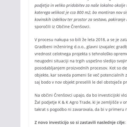
podjetja in veliko pridobitev za naše lokalno okolje
katerega velikost je cca 800 m2, bo montiran nov 
kovinskih izdelkov ter prostor za sestavo, pakiranje 
sporočili iz Občine Črenšovci.
V procesu nakupa so bili že leta 2018, a se je zata
Gradbeni inženiring d.o.o., glavni izvajalec gra
vrednost celotnega projekta s tehnološko opremo 
neugodni situaciji na trgih uspešno sledijo svoji
posodabljanjem proizvodnih procesov. Kot so deja
objekte, kar seveda pomeni še več potencialnih z
saj bodo v nov objekt preselili le del obstoječe p
Na občini Črenšovci upajo, da bo investicijski vlo
Žal podjetje K & K Agro Trade, ki je zemljišče v o
takrat s pogodbo ni zavarovala, da bi v primeru n
Z novo investicijo so si zastavili naslednje cilje: