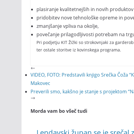
plasiranje kvalitetnejših in novih produktov
pridobitev nove tehnološke opreme in pove
zmanjšanje vpliva na okolje,
povečanje prilagodljivosti potrebam na trg
Pri podjetju KIT Žižki so strokovnjaki za garder
ter ostale storitve iz kovinskega programa.
VIDEO, FOTO: Predstavili knjigo Srečka Čoža “
Makovec
Preverili smo, kakšno je stanje s projektom 
Morda vam bo všeč tudi
Lendavski župan se je srečal 