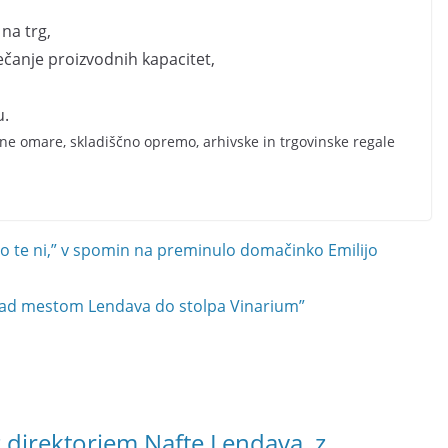
 na trg,
čanje proizvodnih kapacitet,
u.
obne omare, skladiščno opremo, arhivske in trgovinske regale
Ko te ni,” v spomin na preminulo domačinko Emilijo
“Nad mestom Lendava do stolpa Vinarium”
z direktorjem Nafte Lendava, z