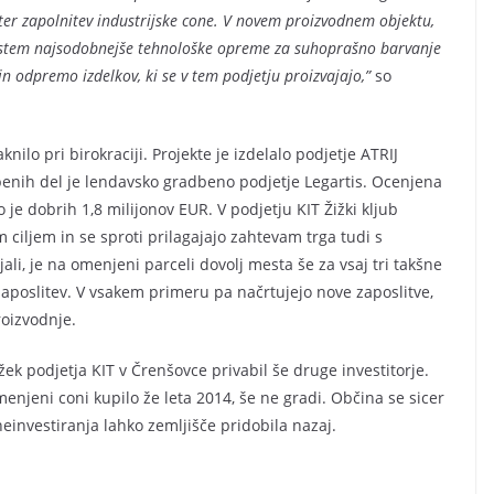
 ter zapolnitev industrijske cone. V novem proizvodnem objektu,
sistem najsodobnejše tehnološke opreme za suhoprašno barvanje
in odpremo izdelkov, ki se v tem podjetju proizvajajo,”
so
knilo pri birokraciji. Projekte je izdelalo podjetje ATRIJ
dbenih del je lendavsko gradbeno podjetje Legartis. Ocenjena
je dobrih 1,8 milijonov EUR. V podjetju KIT Žižki kljub
m ciljem in se sproti prilagajajo zahtevam trga tudi s
li, je na omenjeni parceli dovolj mesta še za vsaj tri takšne
aposlitev. V vsakem primeru pa načrtujejo nove zaposlitve,
roizvodnje.
žek podjetja KIT v Črenšovce privabil še druge investitorje.
menjeni coni kupilo že leta 2014, še ne gradi. Občina se sicer
einvestiranja lahko zemljišče pridobila nazaj.