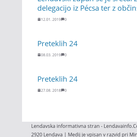
delegacijo iz Pécsa ter z obči
12.01. 2019
0
Preteklih 24
08.03. 2019
0
Preteklih 24
27.08. 2018
0
Lendavska informativna stran - Lendavainfo.Co
2920 Lendava | Medij je vpisan v razvid pri M