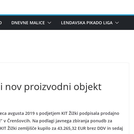
O
DNEVNE MALICE
LENDAVSKA PIKADO LIGA
di nov proizvodni objekt
eca avgusta 2019 s podjetjem KIT Žižki podpisala prodajno
” v Črenšovcih. Na podlagi javnega zbiranja ponudb za
KIT Žižki zemljišče kupilo za 43.265,32 EUR brez DDV in sedaj