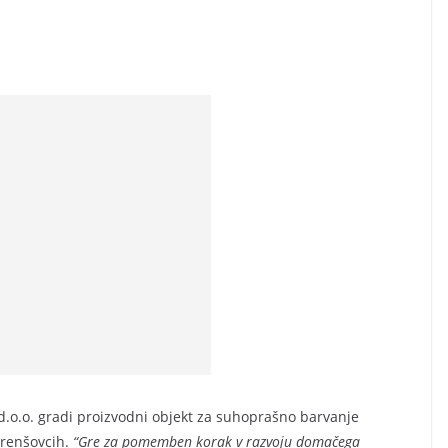
 d.o.o. gradi proizvodni objekt za suhoprašno barvanje
 Črenšovcih.
“Gre za pomemben korak v razvoju domačega