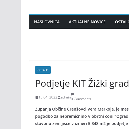
Skip
to
content
NASLOVNICA
AKTUALNE NOVICE
OSTAL
OSTALO
Podjetje KIT Žižki gra
13.04. 2022
admin
0 Comments
Županja Občine Črenšovci Vera Markoja, je mes
pogodbo za nepremičnino v obrtni coni “Ogradi
stavbno zemljišče v izmeri 5.348 m2 je podjetje 