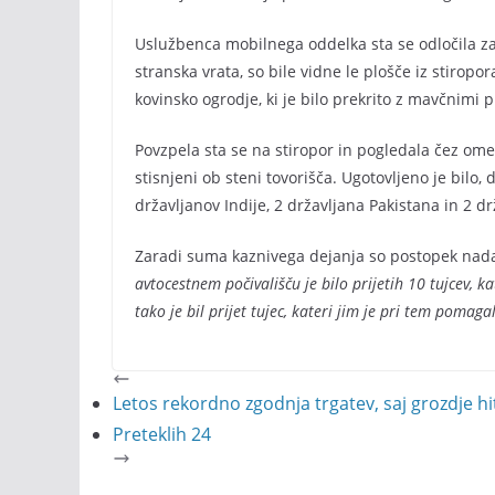
Uslužbenca mobilnega oddelka sta se odločila za 
stranska vrata, so bile vidne le plošče iz stiropo
kovinsko ogrodje, ki je bilo prekrito z mavčnimi 
Povzpela sta se na stiropor in pogledala čez omenj
stisnjeni ob steni tovorišča. Ugotovljeno je bilo,
državljanov Indije, 2 državljana Pakistana in 2 dr
Zaradi suma kaznivega dejanja so postopek nadal
avtocestnem počivališču je bilo prijetih 10 tujcev, k
tako je bil prijet tujec, kateri jim je pri tem pomagal
Letos rekordno zgodnja trgatev, saj grozdje h
Preteklih 24