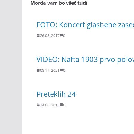
Morda vam bo všeč tudi
FOTO: Koncert glasbene zased
26.08. 2017
0
VIDEO: Nafta 1903 prvo polov
08.11. 2021
0
Preteklih 24
24.06. 2018
0