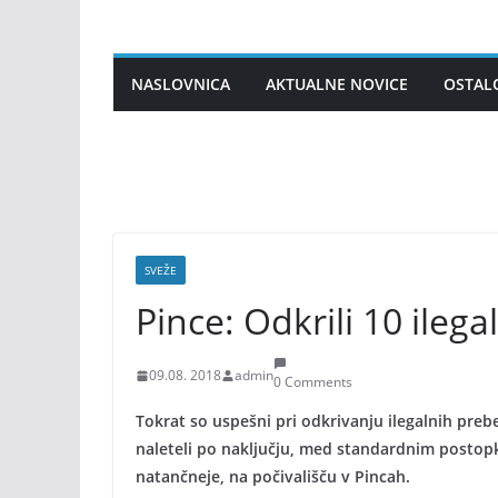
Skip
to
content
NASLOVNICA
AKTUALNE NOVICE
OSTAL
SVEŽE
Pince: Odkrili 10 ileg
09.08. 2018
admin
0 Comments
Tokrat so uspešni pri odkrivanju ilegalnih preb
naleteli po naključju, med standardnim postop
natančneje, na počivališču v Pincah.