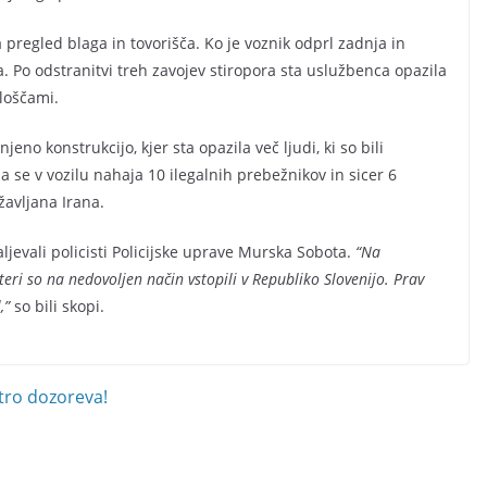
pregled blaga in tovorišča. Ko je voznik odprl zadnja in
ra. Po odstranitvi treh zavojev stiropora sta uslužbenca opazila
ploščami.
eno konstrukcijo, kjer sta opazila več ljudi, ki so bili
 da se v vozilu nahaja 10 ilegalnih prebežnikov in sicer 6
žavljana Irana.
jevali policisti Policijske uprave Murska Sobota.
“Na
ateri so na nedovoljen način vstopili v Republiko Slovenijo. Prav
,”
so bili skopi.
itro dozoreva!