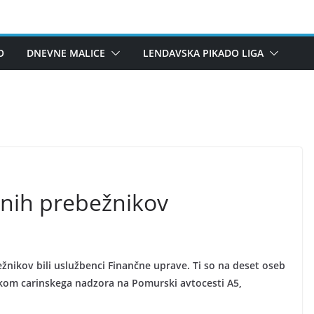
O
DNEVNE MALICE
LENDAVSKA PIKADO LIGA
alnih prebežnikov
ežnikov bili uslužbenci Finančne uprave. Ti so na deset oseb
kom carinskega nadzora na Pomurski avtocesti A5,