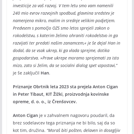
investicije za vaš razvoj. V tem letu smo vam namenili
240 mio evrov razvojnih spodbud, glavnina sredstev je
namenjena mikro, malim in srednje velikim podjetjem.
Predvsem s pomočjo OZS smo letos sprejeli zakon o
rokodelstvu, s katerim želimo ohraniti rokodelstvo in ga
razvijati ter predati našim zanamcem,« je še dejal Han in
dodal, da se vsak ukrep, ki ga vlada sprejme, dotika
gospodarstva. »Prave ukrepe moramo sprejemati za isto
mizo, zato si želim, da se socialni dialog spet vzpostavi,”
je še zaključil
Han
.
Priznanje Obrtnik leta 2023 sta prejela Anton Cigan
in Peter Tibaut, KIT Žižki, proizvodnja kovinske
opreme, d. o. o., iz Črenšovcev.
Anton Cigan
je v zahvalnem nagovoru poudaril, da
brez sodelavcev tega priznanja ne bi bilo, saj da so
kot tim, družina.
“Moraš biti pošten, delaven in dosegljiv