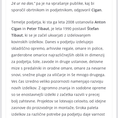
24 ur na dan,”
pa je na vprašanje publike, kaj bi
sporočil obrtnikom in podjetnikom, odgovoril
Cigan
.
Temelje podjetja, ki sta ga leta 2008 ustanovila
Anton
Cigan
in
Peter Tibaut
, je leta 1990 postavil
Štefan
Tibaut
, ki se je začel ukvarjati z izdelovanjem
kovinskih izdelkov. Danes v podjetju izdelujejo
skladiščno opremo, arhivske regale, omare in police,
garderobne omarice najrazličnejših oblik in dimenzij
za podjetja, šole, zavode in druge ustanove, delovne
mize s predalniki in orodne omare, omare za nevarne
snovi, snežne pluge za viličarje in še mnogo drugega.
Ves čas izredno veliko pozornosti namenjajo razvoju
novih izdelkov. Z ogromno znanja in sodobne opreme
so se enostavnejši izdelki z začetka razvili v precej
bolj zahtevne. Projektov se lotevajo celovito, od idejne
zasnove do proizvodnje in montaže, široka paleta
izdelkov za različne potrebe pa podjetju daje varnost