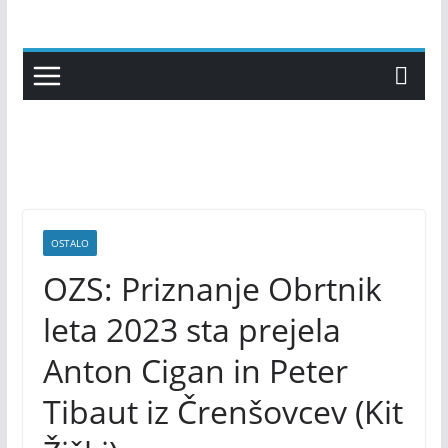
Skip
to
content
OSTALO
OZS: Priznanje Obrtnik
leta 2023 sta prejela
Anton Cigan in Peter
Tibaut iz Črenšovcev (Kit