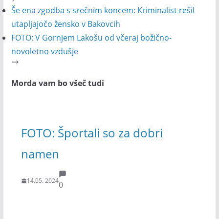
Še ena zgodba s srečnim koncem: Kriminalist rešil
utapljajočo žensko v Bakovcih
FOTO: V Gornjem Lakošu od včeraj božično-
novoletno vzdušje
Morda vam bo všeč tudi
FOTO: Športali so za dobri
namen
14.05. 2024
0