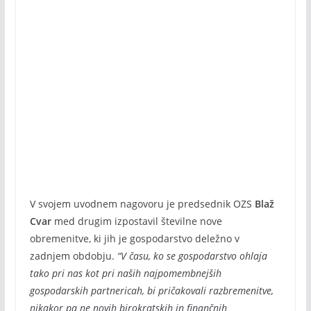
V svojem uvodnem nagovoru je predsednik OZS
Blaž
Cvar
med drugim izpostavil številne nove
obremenitve, ki jih je gospodarstvo deležno v
zadnjem obdobju.
“V času, ko se gospodarstvo ohlaja
tako pri nas kot pri naših najpomembnejših
gospodarskih partnericah, bi pričakovali razbremenitve,
nikakor pa ne novih birokratskih in finančnih