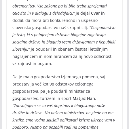
obremenitev. Vse zakone pa bi bilo treba sprejemati
celovito in v dialogu z delodajalci,”
je dejal
Cvar
in
dodal, da mora biti konkurenčno in uspešno
slovensko gospodarstvo naš skupni cilj.
“Gospodarstvo
je tisto, ki s polnjenjem državne blagajne zagotavlja
socialno državo in blaginjo vsem državljanom v Republiki
Sloveniji,”
je poudaril in obenem čestital letošnjim
nagrajencem in nominirancem za njihovo odličnost,
vztrajnost in pogum.
Da je malo gospodarstvo izjemnega pomena, saj
predstavlja več kot 98 odstotkov celotnega
gospodarstva, pa je poudaril minister za
gospodarstvo, turizem in šport
Matjaž Han
.
“Zahvaljujem se za vaš doprinos k blagostanju naše
družbe in države. Na našem ministrstvu, ne glede na vse
kritike, smo vedno skušali oblikovati krizne ukrepe vam v
podporo. Nismo pa pozabili tudi na pomembne