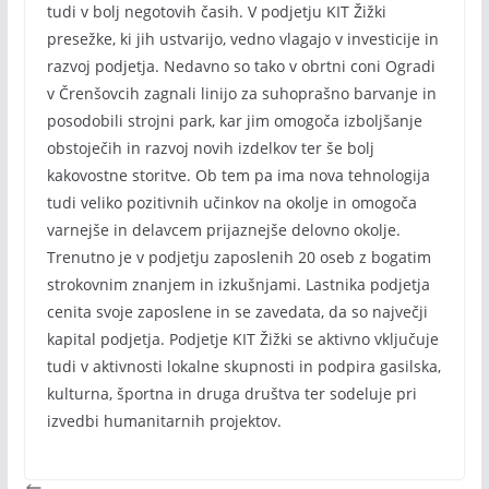
tudi v bolj negotovih časih. V podjetju KIT Žižki
presežke, ki jih ustvarijo, vedno vlagajo v investicije in
razvoj podjetja. Nedavno so tako v obrtni coni Ogradi
v Črenšovcih zagnali linijo za suhoprašno barvanje in
posodobili strojni park, kar jim omogoča izboljšanje
obstoječih in razvoj novih izdelkov ter še bolj
kakovostne storitve. Ob tem pa ima nova tehnologija
tudi veliko pozitivnih učinkov na okolje in omogoča
varnejše in delavcem prijaznejše delovno okolje.
Trenutno je v podjetju zaposlenih 20 oseb z bogatim
strokovnim znanjem in izkušnjami. Lastnika podjetja
cenita svoje zaposlene in se zavedata, da so največji
kapital podjetja. Podjetje KIT Žižki se aktivno vključuje
tudi v aktivnosti lokalne skupnosti in podpira gasilska,
kulturna, športna in druga društva ter sodeluje pri
izvedbi humanitarnih projektov.