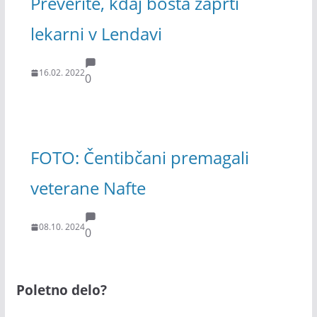
Preverite, kdaj bosta zaprti
lekarni v Lendavi
16.02. 2022
0
FOTO: Čentibčani premagali
veterane Nafte
08.10. 2024
0
Poletno delo?