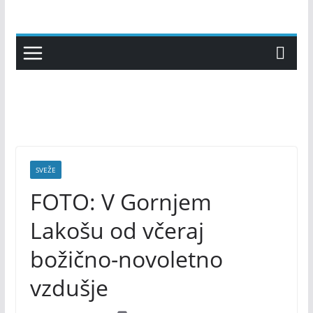
Skip
to
content
SVEŽE
FOTO: V Gornjem
Lakošu od včeraj
božično-novoletno
vzdušje