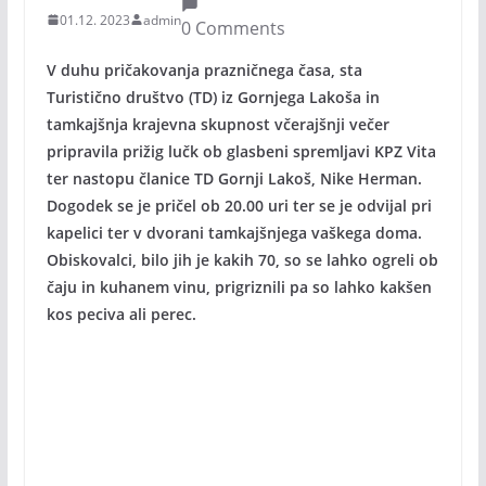
01.12. 2023
admin
0 Comments
V duhu pričakovanja prazničnega časa, sta
Turistično društvo (TD) iz Gornjega Lakoša in
tamkajšnja krajevna skupnost včerajšnji večer
pripravila prižig lučk ob glasbeni spremljavi KPZ Vita
ter nastopu članice TD Gornji Lakoš, Nike Herman.
Dogodek se je pričel ob 20.00 uri ter se je odvijal pri
kapelici ter v dvorani tamkajšnjega vaškega doma.
Obiskovalci, bilo jih je kakih 70, so se lahko ogreli ob
čaju in kuhanem vinu, prigriznili pa so lahko kakšen
kos peciva ali perec.