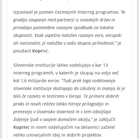
Izpostavil je pomen čezmejnih Interreg programov,
“ki
gradijo zaupanje med partnerji iz sosednjih držav in
prinašajo pomembne razvojne spodbude za lokalne
skupnosti. Vsak uspešno naložen razvojni evro, evropski
ali nacionalni, je naložba v našo skupno prihodnost,”
je
poudaril
Kopr
ivc.
Slovenske institucije lahko sodelujejo v kar 13
Interreg programih, v katerih je skupaj na voljo več
kot 1,6 milijarde evrov.
“Tudi prek tega sodelovanja
slovenske institucije dostopajo do izkušenj in znanja, ki je
bilo že razvito in testirano v Evropi. Te primere dobrih
praks in novih rešitev lahko hitreje prilagodijo in
prenesejo v slovensko stvarnost in s tem izboljšajo
življenje ljudi v svojem domačem okolju,”
je zaključil
Koprivc
in vsem sodelujočim na delavnici zaželel
veliko ustvarjalnih idej in dobrih projektov.