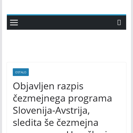
Skip
to
content
OSTALO
Objavljen razpis
čezmejnega programa
Slovenija-Avstrija,
sledita še čezmejna