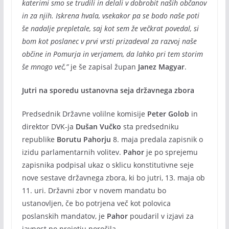
katerimi smo se trudili in delali v dobrobit naših občanov
in za njih. Iskrena hvala, vsekakor pa se bodo naše poti
še nadalje prepletale, saj kot sem že večkrat povedal, si
bom kot poslanec v prvi vrsti prizadeval za razvoj naše
občine in Pomurja in verjamem, da lahko pri tem storim
še mnogo več,”
je še zapisal župan
Janez Magyar
.
Jutri na sporedu ustanovna seja državnega zbora
Predsednik Državne volilne komisije
Peter Golob
in
direktor DVK-ja
Dušan Vučko
sta predsedniku
republike
Borutu Pahorju
8. maja predala zapisnik o
izidu parlamentarnih volitev.
Pahor
je po sprejemu
zapisnika podpisal ukaz o sklicu konstitutivne seje
nove sestave državnega zbora, ki bo jutri, 13. maja ob
11. uri. Državni zbor v novem mandatu bo
ustanovljen, če bo potrjena več kot polovica
poslanskih mandatov, je
Pahor
poudaril v izjavi za
javnost po prejetju poročila.