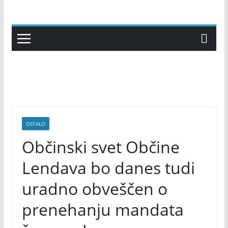
Skip
to
content
OSTALO
Občinski svet Občine
Lendava bo danes tudi
uradno obveščen o
prenehanju mandata