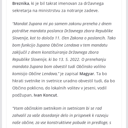
Breznika
, ki je bil takrat imenovan za državnega
sekretarja na ministrstvu za notranje zadeve.
“Mandat župana mi po samem zakonu preneha z dnem
potrditve mandata poslanca Državnega zbora Republike
Slovenije, kot to določa 11. člen Zakona o poslancih. Tako
bom funkcijo župana Občine Lendava v tem mandatu
zaključil z dnem konstituiranja Državnega zbora
Republike Slovenije, ki bo 13. 5. 2022. O prenehanju
mandata župana bom obvestil tudi Občinsko volilno
komisijo Občine Lendava,”
je zapisal
Magyar
. Ta bo
hkrati svetnike in svetnice uradno obvestil tudi, da bo
Občino poklicno, do lokalnih volitev v jeseni, vodil
podžupan,
Ivan Koncut
.
“Vsem občinskim svetnikom in svetnicam bi se rad
zahvalil za vaše dosedanje delo in prispevek k razvoju
naše občine, za vse konstruktivne pobude in predloge, s