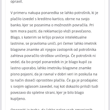
opravil.
V primeru nakupa ponaredka se lahko potrošnik, ki je
plačilo izvedel s kreditno kartico, obrne na svojo
banko, kjer se pozanima o možnostih povračila. Pri
tem mora paziti, da reklamacijo vloži pravočasno.
Blago, s katerim se kršijo pravice intelektualne
lastnine, se praviloma uniči, pri čemer lahko imetnik
blagovne znamke ali njegov zastopnik od potrošnika
zahteva povračilo stroškov uničenja. Če potrošnik ni
vedel, da bo prejel ponaredek in je blago kupil za
lastno uporabo, lahko imetniku blagovne znamke
pisno pojasni, da je ravnal v dobri veri in poskuša na
ta način doseči oprostitev plačila. Če ga je prodajalec
s svojim oglasom zavedel, naj kot dokazilo priloži tudi
povezavo do spletne strani, kjer je bilo blago
kupljeno.
Opozoriti je treba, da lahko poleg vseh omenjenih