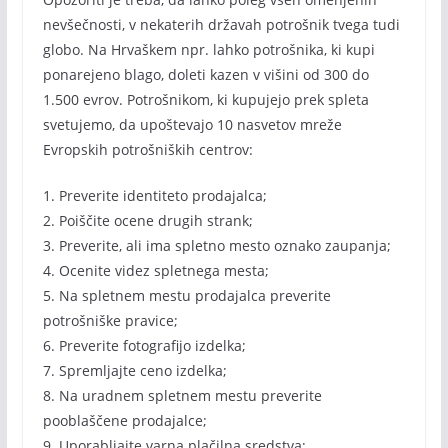
nevšečnosti, v nekaterih državah potrošnik tvega tudi
globo. Na Hrvaškem npr. lahko potrošnika, ki kupi
ponarejeno blago, doleti kazen v višini od 300 do
1.500 evrov. Potrošnikom, ki kupujejo prek spleta
svetujemo, da upoštevajo 10 nasvetov mreže
Evropskih potrošniških centrov:
1. Preverite identiteto prodajalca;
2. Poiščite ocene drugih strank;
3. Preverite, ali ima spletno mesto oznako zaupanja;
4. Ocenite videz spletnega mesta;
5. Na spletnem mestu prodajalca preverite
potrošniške pravice;
6. Preverite fotografijo izdelka;
7. Spremljajte ceno izdelka;
8. Na uradnem spletnem mestu preverite
pooblaščene prodajalce;
9. Uporabljajte varna plačilna sredstva;