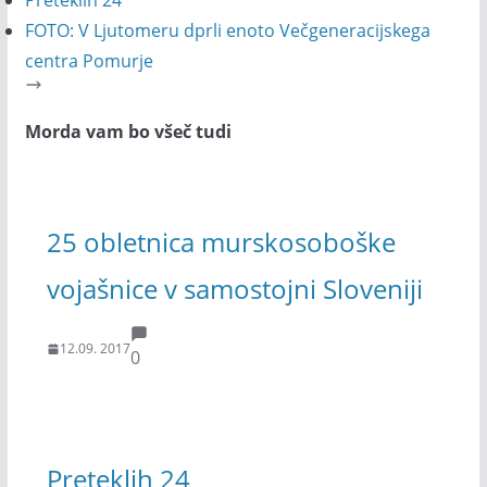
Preteklih 24
FOTO: V Ljutomeru dprli enoto Večgeneracijskega
centra Pomurje
Morda vam bo všeč tudi
25 obletnica murskosoboške
vojašnice v samostojni Sloveniji
12.09. 2017
0
Preteklih 24