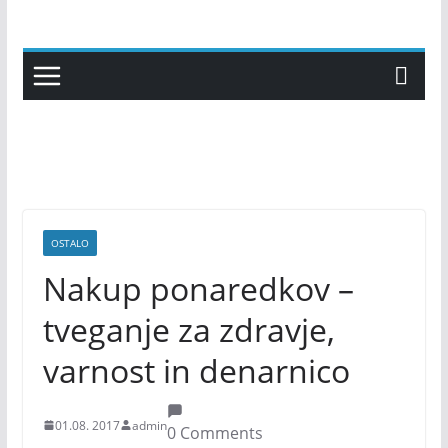
Skip
to
content
OSTALO
Nakup ponaredkov –
tveganje za zdravje,
varnost in denarnico
01.08. 2017
admin
0 Comments