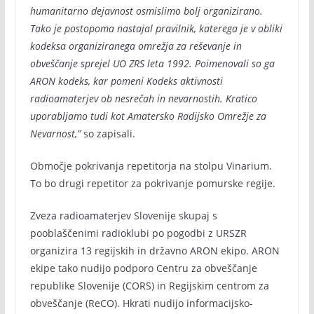
humanitarno dejavnost osmislimo bolj organizirano.
Tako je postopoma nastajal pravilnik, katerega je v obliki
kodeksa organiziranega omrežja za reševanje in
obveščanje sprejel UO ZRS leta 1992. Poimenovali so ga
ARON kodeks, kar pomeni Kodeks aktivnosti
radioamaterjev ob nesrečah in nevarnostih. Kratico
uporabljamo tudi kot Amatersko Radijsko Omrežje za
Nevarnost,”
so zapisali.
Območje pokrivanja repetitorja na stolpu Vinarium.
To bo drugi repetitor za pokrivanje pomurske regije.
Zveza radioamaterjev Slovenije skupaj s
pooblaščenimi radioklubi po pogodbi z URSZR
organizira 13 regijskih in državno ARON ekipo. ARON
ekipe tako nudijo podporo Centru za obveščanje
republike Slovenije (CORS) in Regijskim centrom za
obveščanje (ReCO). Hkrati nudijo informacijsko-