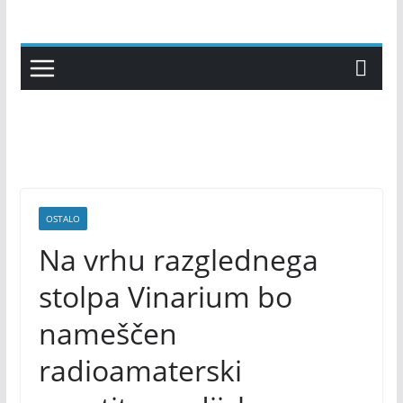
Skip
to
content
OSTALO
Na vrhu razglednega
stolpa Vinarium bo
nameščen
radioamaterski