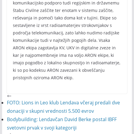
komunikacijsko podporo tudi regijskim in državnemu
štabu Civilne zaščite ter enotam v sistemu zaščite,
reševanja in pomoči tako doma kot v tujini. Ekipe so
sestavljene iz vrst radioamaterjev strokovnjakov s
področja telekomunikacij, zato lahko nudimo radijske
komunikacije tudi v najtežjih pogojih dela. Vsaka
ARON ekipa zagotavlja KV, UKV in digitalne zveze in
kar je najpomembneje ima na voljo ARON ekipe, ki
imajo pogodbo z lokalno skupnostjo in radioamaterje,
ki so po kodeksu ARON zavezani k obveščanju
pristojnih oziroma ARON ekip.
FOTO: Lions in Leo klub Lendava včeraj predali dve
donaciji v skupni vrednosti 5.500 evrov
Bodybuilding: Lendavčan David Berke postal IBFF
svetovni prvak v svoji kategoriji