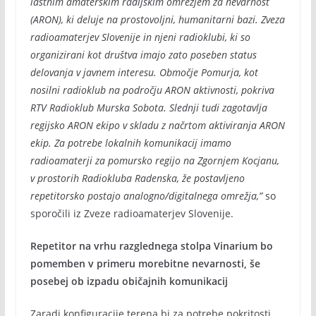
lastnim amaterskim radijskim omrežjem za nevarnost
(ARON), ki deluje na prostovoljni, humanitarni bazi. Zveza
radioamaterjev Slovenije in njeni radioklubi, ki so
organizirani kot društva imajo zato poseben status
delovanja v javnem interesu. Območje Pomurja, kot
nosilni radioklub na področju ARON aktivnosti, pokriva
RTV Radioklub Murska Sobota. Slednji tudi zagotavlja
regijsko ARON ekipo v skladu z načrtom aktiviranja ARON
ekip. Za potrebe lokalnih komunikacij imamo
radioamaterji za pomursko regijo na Zgornjem Kocjanu,
v prostorih Radiokluba Radenska, že postavljeno
repetitorsko postajo analogno/digitalnega omrežja,”
so
sporočili iz Zveze radioamaterjev Slovenije.
Repetitor na vrhu razglednega stolpa Vinarium bo
pomemben v primeru morebitne nevarnosti, še
posebej ob izpadu običajnih komunikacij
Zaradi konfiguracije terena bi za potrebe pokritosti