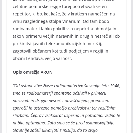
celotne pomurske regije torej potrebovali še en
repetitor, ki bo, kot kaže, že v kratkem nameščen na
vrhu razglednega stolpa Vinarium. Od tam bodo
radioamaterji lahko pokrili vsa nepokrita območja in
tako v primeru večjih naravnih in drugih nesreč ali ob
prekinitvi javnih telekomunikacijskih omrežij,
zagotovili občanom kot tudi podjetjem v regiji in
občini Lendava, večjo varnost.
Opis omrežja ARON
“Od ustanovitve Zveze radioamaterjev Slovenije leta 1946,
smo se radioamaterji spontano odzivali v primeru
naravnih in drugih nesreč z obveščanjem, prenosom
sporočil in ustrezno pomočjo prebivalstvu ter različnim
službam. Čeprav velikokrat uspešno in pohvalno, vedno le
ni bilo optimalno. Zato smo se še pred osamosvojitvijo
Slovenije začeli ukvarjati z mislijo, da to svojo