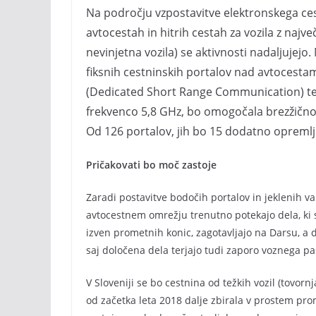
Na področju vzpostavitve elektronskega c
avtocestah in hitrih cestah za vozila z najv
nevinjetna vozila) se aktivnosti nadaljuj
fiksnih cestninskih portalov nad avtocestami
(Dedicated Short Range Communication) teh
frekvenco 5,8 GHz, bo omogočala brezžičn
Od 126 portalov, jih bo 15 dodatno opremlj
Pričakovati bo moč zastoje
Zaradi postavitve bodočih portalov in jeklenih 
avtocestnem omrežju trenutno potekajo dela, ki 
izven prometnih konic, zagotavljajo na Darsu, a 
saj določena dela terjajo tudi zaporo voznega pa
V Sloveniji se bo cestnina od težkih vozil (tovor
od začetka leta 2018 dalje zbirala v prostem pro