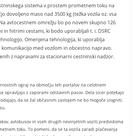
estninskega sistema v prostem prometnem toku na
ečjo dovoljeno maso nad 3500 kg (težka vozila oz. vsa
ejo. Na avtocestnem omrežju bo po novem skupno 126
 in hitrimi cestami, ki bodo uporabljali t. i. DSRC
nologijo. Omenjena tehnologija, ki uporablja
o komunikacijo med vozilom in obcestno napravo.
enih z napravami za stacionarni cestninski nadzor.
varnostnih ograj na območju teh portalov na celotnem
se opravljajo z zaporami odstavnih pasov. Dela sicer potekajo
dodajajo, da se žal občasnim zastojem ne bo mogoče izogniti,
su.
njakov, avtobusov in vseh drugih nevinjetnih vozil) predvidoma
metnem toku. To pomeni, da se ta vozila zaradi plačevanja