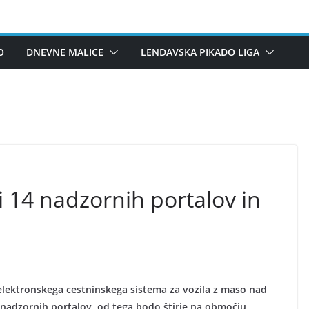
O
DNEVNE MALICE
LENDAVSKA PIKADO LIGA
 14 nadzornih portalov in
 elektronskega cestninskega sistema za vozila z maso nad
 nadzornih portalov, od tega bodo štirje na območju