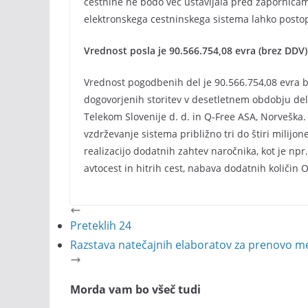
cestnine ne bodo več ustavljala pred zapornicami
elektronskega cestninskega sistema lahko post
Vrednost posla je 90.566.754,08 evra (brez DDV)
Vrednost pogodbenih del je 90.566.754,08 evra b
dogovorjenih storitev v desetletnem obdobju del
Telekom Slovenije d. d. in Q-Free ASA, Norveška. 
vzdrževanje sistema približno tri do štiri milijon
realizacijo dodatnih zahtev naročnika, kot je np
avtocest in hitrih cest, nabava dodatnih količi
Preteklih 24
Razstava natečajnih elaboratov za prenovo 
Morda vam bo všeč tudi