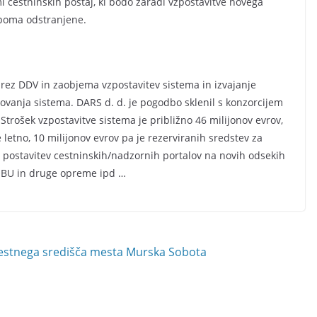
 cestninskih postaj, ki bodo zaradi vzpostavitve novega
opoma odstranjene.
rez DDV in zaobjema vzpostavitev sistema in izvajanje
ovanja sistema. DARS d. d. je pogodbo sklenil s konzorcijem
Strošek vzpostavitve sistema je približno 46 milijonov evrov,
e letno, 10 milijonov evrov pa je rezerviranih sredstev za
r. postavitev cestninskih/nadzornih portalov na novih odsekih
n OBU in druge opreme ipd …
mestnega središča mesta Murska Sobota