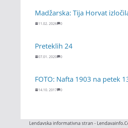
Madžarska: Tija Horvat izloči
11.02. 2026
0
Preteklih 24
07.01. 2020
0
FOTO: Nafta 1903 na petek 13
14.10. 2017
0
Lendavska informativna stran - Lendavainfo.Co