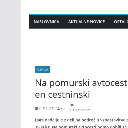
Skip
to
content
NASLOVNICA
AKTUALNE NOVICE
OSTAL
OSTALO
Na pomurski avtocesti
en cestninski
25.02. 2017
admin
0 Comments
Dars nadaljuje z deli na področju vzpostavitve
3500 kg. Na pomurski avtocesti bomo dobili 14