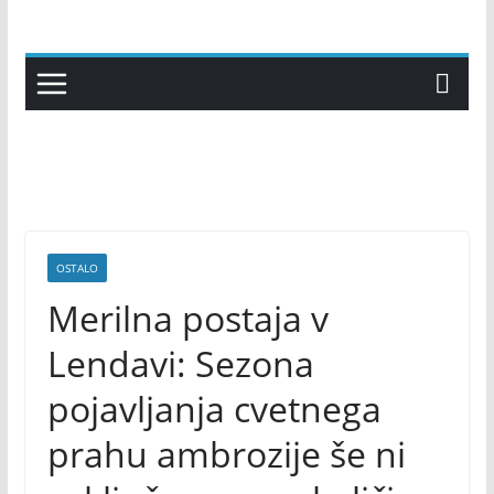
Skip
to
content
OSTALO
Merilna postaja v
Lendavi: Sezona
pojavljanja cvetnega
prahu ambrozije še ni