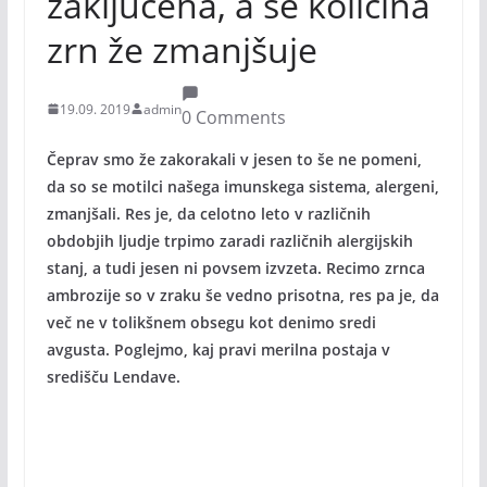
zaključena, a se količina
zrn že zmanjšuje
19.09. 2019
admin
0 Comments
Čeprav smo že zakorakali v jesen to še ne pomeni,
da so se motilci našega imunskega sistema, alergeni,
zmanjšali. Res je, da celotno leto v različnih
obdobjih ljudje trpimo zaradi različnih alergijskih
stanj, a tudi jesen ni povsem izvzeta. Recimo zrnca
ambrozije so v zraku še vedno prisotna, res pa je, da
več ne v tolikšnem obsegu kot denimo sredi
avgusta. Poglejmo, kaj pravi merilna postaja v
središču Lendave.