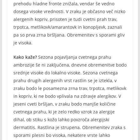
prehodu hladne fronte znižala, vendar še vedno
dosega visoke vrednosti. V zraku je občasno več nizko
alergenih kopriv, prisoten je tudi cvetni prah trav,
trpotca, metlikovk/amarantovk in konopljevk, zaznali
pa so prva zrna bršljana. Obremenitev s sporami gliv
je visoka.
Kako kaže?
Sezona pojavljanja cvetnega prahu
ambrozije še ni zaključena, dnevne obremenitve bodo
srednje visoke do lokalno visoke. Sezona cvetnega
prahu drugih alergenih vrst rastlin se je iztekla, v
zraku bodo le posamezna zrna trav, trpotca, metlikovk
in kopriv, ki ne bodo vplivala na zdravje alergikov. V
jeseni cveti bršljan, v zraku bodo manjše količine
cvetnega prahu, ki je zelo redko vzrok za alergije
dihal, ob stiku s kožo lahko povzroča alergijski
dermatitis. Rastlina je strupena. Obremenitev zraka s
sporami plesni bo visoka, nekatere vrste lahko