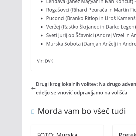
Lendava (Janez Magyar in Ivan Koncut) 
Rogašovci (Rihard Peurača in Martin Fi
Puconci (Branko Ritlop in Uroš Kamenš
Veržej (Rastko Škrjanec in Darko Legen
Sveti Jurij ob Ščavnici (Andrej Vrzel in 
Murska Sobota (Damjan Anželj in Andre
Vir: DVK
Drugi krog lokalnih volitev: Na drugo adve
edeljo se vnovič odpravljamo na volišča
Morda vam bo všeč tudi
FOTO: Murska
Pretek