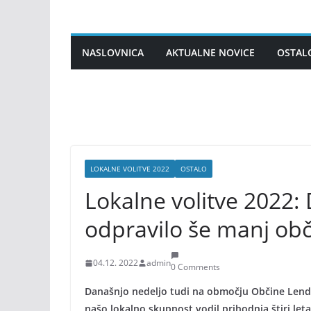
Skip
to
content
NASLOVNICA
AKTUALNE NOVICE
OSTAL
LOKALNE VOLITVE 2022
OSTALO
Lokalne volitve 2022: 
odpravilo še manj ob
04.12. 2022
admin
0 Comments
Današnjo nedeljo tudi na območju Občine Lend
našo lokalno skupnost vodil prihodnja štiri le