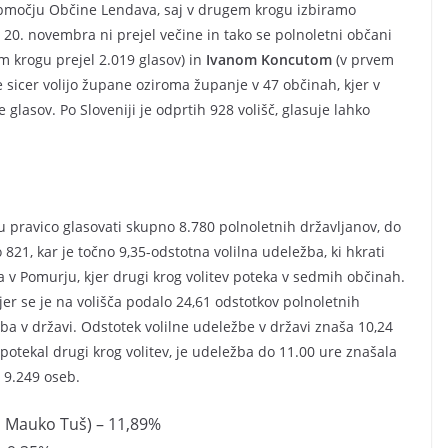
a območju Občine Lendava, saj v drugem krogu izbiramo
0. novembra ni prejel večine in tako se polnoletni občani
em krogu prejel 2.019 glasov) in
Ivanom Koncutom
(v prvem
že sicer volijo župane oziroma županje v 47 občinah, kjer v
glasov. Po Sloveniji je odprtih 928 volišč, glasuje lahko
ravico glasovati skupno 8.780 polnoletnih državljanov, do
o 821, kar je točno 9,35-odstotna volilna udeležba, ki hkrati
a v Pomurju, kjer drugi krog volitev poteka v sedmih občinah.
kjer se je na volišča podalo 24,61 odstotkov polnoletnih
ežba v državi. Odstotek volilne udeležbe v državi znaša 10,24
 potekal drugi krog volitev, je udeležba do 11.00 ure znašala
i 9.249 oseb.
a Mauko Tuš) – 11,89%