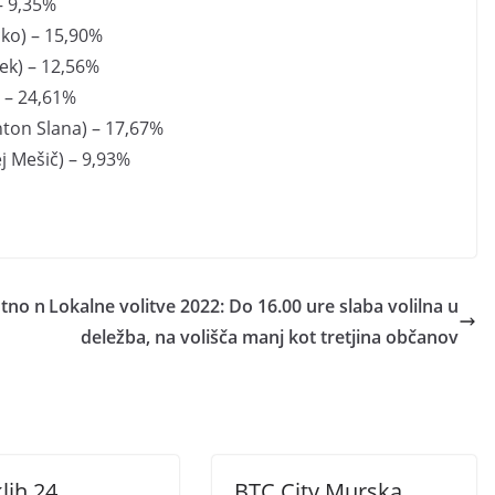
– 9,35%
cko) – 15,90%
ek) – 12,56%
) – 24,61%
Anton Slana) – 17,67%
j Mešič) – 9,93%
ntno n
Lokalne volitve 2022: Do 16.00 ure slaba volilna u
deležba, na volišča manj kot tretjina občanov
lih 24
BTC City Murska