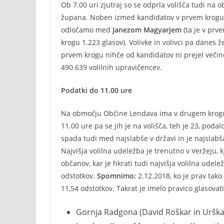
Ob 7.00 uri zjutraj so se odprla volišča tudi n
župana. Noben izmed kandidatov v prvem krogu 2
odločamo med
Janezom Magyarjem
(ta je v prv
krogu 1.223 glasov). Volivke in volivci pa danes 
prvem krogu nihče od kandidatov ni prejel večine 
490.639 volilnih upravičencev.
Podatki do 11.00 ure
Na območju Občine Lendava ima v drugem krogu p
11.00 ure pa se jih je na volišča, teh je 23, podal
spada tudi med najslabše v državi in je najslabš
Najvišja volilna udeležba je trenutno v Veržeju, 
občanov, kar je hkrati tudi najvišja volilna udel
odstotkov.
Spomnimo:
2.12.2018, ko je prav tako
11,54 odstotkov. Takrat je imelo pravico glasovat
Gornja Radgona (David Roškar in Uršk