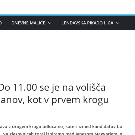
O
DNEVNE MALICE
LENDAVSKA PIKADO LIGA
Do 11.00 se je na volišča
čanov, kot v prvem krogu
ava v drugem krogu odločamo, kateri izmed kandidatov bo
ta. Na glasovnicah torej izbiramo med Janezom Magyarjem in