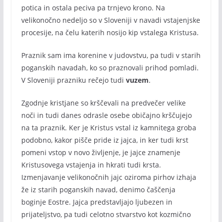
potica in ostala peciva pa trnjevo krono. Na
velikonočno nedeljo so v Sloveniji v navadi vstajenjske
procesije, na čelu katerih nosijo kip vstalega Kristusa.
Praznik sam ima korenine v judovstvu, pa tudi v starih
poganskih navadah, ko so praznovali prihod pomladi.
V Sloveniji prazniku rečejo tudi
vuzem
.
Zgodnje kristjane so krščevali na predvečer velike
noči in tudi danes odrasle osebe običajno krščujejo
na ta praznik. Ker je Kristus vstal iz kamnitega groba
podobno, kakor pišče pride iz jajca, in ker tudi krst
pomeni vstop v novo življenje, je jajce znamenje
Kristusovega vstajenja in hkrati tudi krsta.
Izmenjavanje velikonočnih jajc oziroma pirhov izhaja
že iz starih poganskih navad, denimo čaščenja
boginje Eostre. Jajca predstavljajo ljubezen in
prijateljstvo, pa tudi celotno stvarstvo kot kozmično