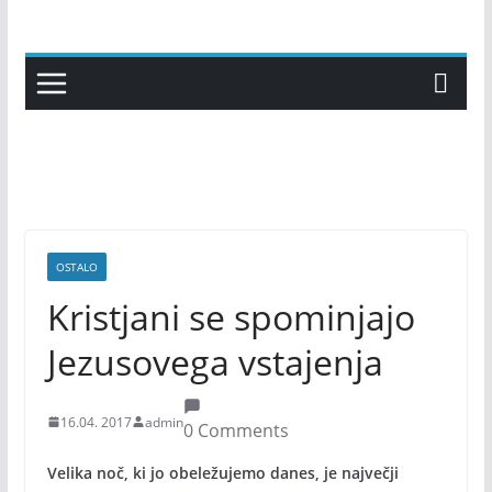
Skip
to
content
OSTALO
Kristjani se spominjajo
Jezusovega vstajenja
16.04. 2017
admin
0 Comments
Velika noč, ki jo obeležujemo danes, je največji