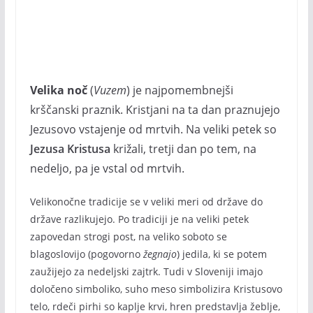
Velika noč
(
Vuzem
) je najpomembnejši
krščanski praznik. Kristjani na ta dan praznujejo
Jezusovo vstajenje od mrtvih. Na veliki petek so
Jezusa Kristusa
križali, tretji dan po tem, na
nedeljo, pa je vstal od mrtvih.
Velikonočne tradicije se v veliki meri od države do
države razlikujejo. Po tradiciji je na veliki petek
zapovedan strogi post, na veliko soboto se
blagoslovijo (pogovorno
žegnajo
) jedila, ki se potem
zaužijejo za nedeljski zajtrk. Tudi v Sloveniji imajo
določeno simboliko, suho meso simbolizira Kristusovo
telo, rdeči pirhi so kaplje krvi, hren predstavlja žeblje,