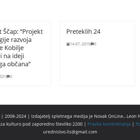
 Ščap: “Projekt
Preteklih 24
gije razvoja
14.07. 2019
0
 Kobilje
i na ideji
ga občana”
2021
0
 2008-2024 | Izdajatelj spletnega medija je Novak OnLine., Leon N
u za kulturo pod zaporedno številko 2200 |
Pravila komentiranja
|
Po
urednistvo.lis@gmail.com