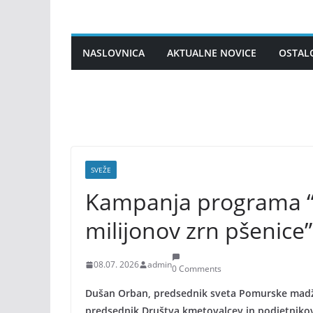
Skip
to
content
NASLOVNICA
AKTUALNE NOVICE
OSTAL
SVEŽE
Kampanja programa “
milijonov zrn pšenice” 
08.07. 2026
admin
0 Comments
Dušan Orban, predsednik sveta Pomurske madža
predsednik Društva kmetovalcev in podjetnikov