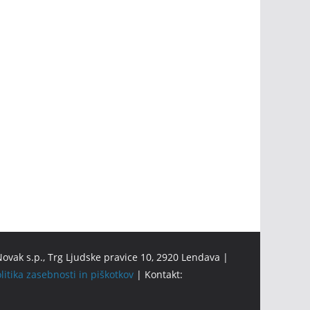
ovak s.p., Trg Ljudske pravice 10, 2920 Lendava |
litika zasebnosti in piškotkov
| Kontakt: