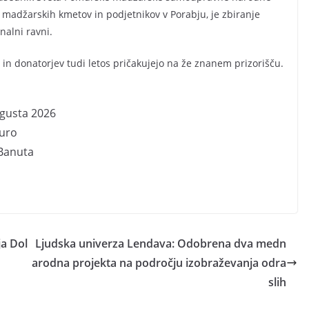
 madžarskih kmetov in podjetnikov v Porabju, je zbiranje
nalni ravni.
in donatorjev tudi letos pričakujejo na že znanem prizorišču.
avgusta 2026
 uro
Banuta
ja Dol
Ljudska univerza Lendava: Odobrena dva medn
arodna projekta na področju izobraževanja odra
slih