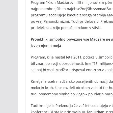
Program “Kruh Madžarov – 15 milijonov zrn pšenic
najpomembnejših in najobsežnejših vsomadžarski
programu sodelujejo kmetje z vsega ozemlja Mad
po vsej Panonski nižini. Tudi pridelovalci Prekmu
pridelek za akcijo pomoči otrokom v stiski.
Projekt, ki simbolno povezuje vse Madžare ne g
izven njenih meja
Program, ki je nastal leta 2011, poteka v simbol
bil znan po svoji dobrodelnosti. Ime “15 milijon
saj naj bi vsak Madžar prispeval eno zrno v znak
Kmetje iz vseh madžarsko poseljenih območij dar
moko in kruh, ki se razdeli otrokom v stiski te
tudi pomembno simbolno vlogo – poudarja narod
Tudi kmetje iz Prekmurja že več let sodelujejo v t
konferenci, ki sta jo pripravila
Dušan Orban
, pr