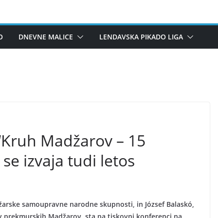
O
DNEVNE MALICE
LENDAVSKA PIKADO LIGA
Kruh Madžarov – 15
se izvaja tudi letos
rske samoupravne narodne skupnosti, in József Balaskó,
 prekmurskih Madžarov, sta na tiskovni konferenci na