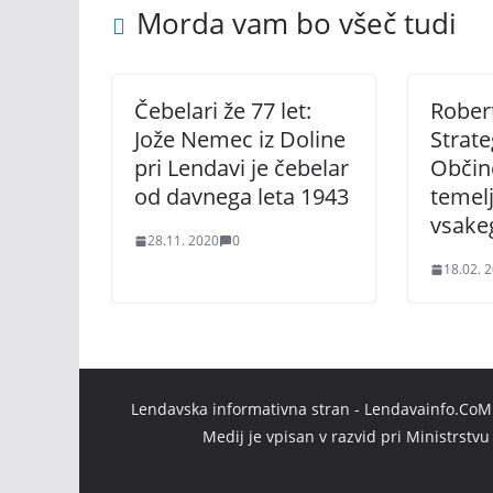
Morda vam bo všeč tudi
Čebelari že 77 let:
Robert
Jože Nemec iz Doline
Strate
pri Lendavi je čebelar
Občine
od davnega leta 1943
temelj
vsake
28.11. 2020
0
18.02. 
Lendavska informativna stran - Lendavainfo.CoM |
Medij je vpisan v razvid pri Ministrstv