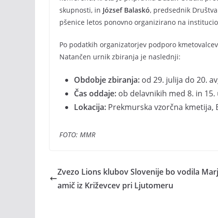
skupnosti, in
József Balaskó
, predsednik Društva
pšenice letos ponovno organizirano na institucio
Po podatkih organizatorjev podporo kmetovalcev 
Natančen urnik zbiranja je naslednji:
Obdobje zbiranja:
od 29. julija do 20. 
Čas oddaje:
ob delavnikih med 8. in 15.
Lokacija:
Prekmurska vzorčna kmetija, 
FOTO: MMR
Zvezo Lions klubov Slovenije bo vodila Mar
amič iz Križevcev pri Ljutomeru