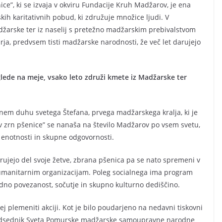
e”, ki se izvaja v okviru Fundacije Kruh Madžarov, je ena
h karitativnih pobud, ki združuje množice ljudi. V
žarske ter iz naselij s pretežno madžarskim prebivalstvom
rja, predvsem tisti madžarske narodnosti, že več let darujejo
lede na meje, vsako leto združi kmete iz Madžarske ter
ičnem duhu svetega Štefana, prvega madžarskega kralja, ki je
ov zrn pšenice” se nanaša na število Madžarov po vsem svetu,
 enotnosti in skupne odgovornosti.
ujejo del svoje žetve, zbrana pšenica pa se nato spremeni v
r humanitarnim organizacijam. Poleg socialnega ima program
no povezanost, sočutje in skupno kulturno dediščino.
ej plemeniti akciji. Kot je bilo poudarjeno na nedavni tiskovni
edsednik Sveta Pomurske madžarske samoupravne narodne