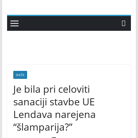
Skip
to
content
SVEŽE
Je bila pri celoviti
sanaciji stavbe UE
Lendava narejena
“šlamparija?”