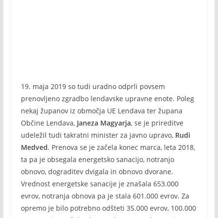
19. maja 2019 so tudi uradno odprli povsem
prenovljeno zgradbo lendavske upravne enote. Poleg
nekaj županov iz območja UE Lendava ter župana
Občine Lendava,
Janeza Magyarja
, se je prireditve
udeležil tudi takratni minister za javno upravo,
Rudi
Medved
. Prenova se je začela konec marca, leta 2018,
ta pa je obsegala energetsko sanacijo, notranjo
obnovo, dograditev dvigala in obnovo dvorane.
Vrednost energetske sanacije je znašala 653.000
evrov, notranja obnova pa je stala 601.000 evrov. Za
opremo je bilo potrebno odšteti 35.000 evrov, 100.000