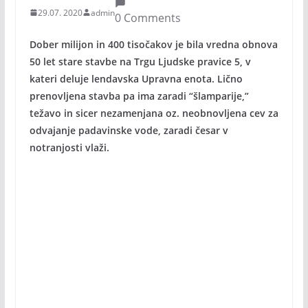
29.07. 2020
admin
0 Comments
Dober milijon in 400 tisočakov je bila vredna obnova
50 let stare stavbe na Trgu Ljudske pravice 5, v
kateri deluje lendavska Upravna enota. Lično
prenovljena stavba pa ima zaradi “šlamparije,”
težavo in sicer nezamenjana oz. neobnovljena cev za
odvajanje padavinske vode, zaradi česar v
notranjosti vlaži.