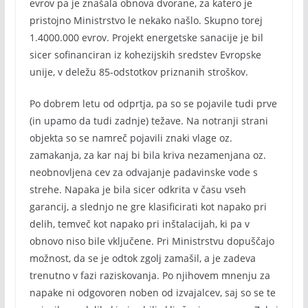
evrov pa je znašala obnova dvorane, za katero je
pristojno Ministrstvo le nekako našlo. Skupno torej
1.4000.000 evrov. Projekt energetske sanacije je bil
sicer sofinanciran iz kohezijskih sredstev Evropske
unije, v deležu 85-odstotkov priznanih stroškov.
Po dobrem letu od odprtja, pa so se pojavile tudi prve
(in upamo da tudi zadnje) težave. Na notranji strani
objekta so se namreč pojavili znaki vlage oz.
zamakanja, za kar naj bi bila kriva nezamenjana oz.
neobnovljena cev za odvajanje padavinske vode s
strehe. Napaka je bila sicer odkrita v času vseh
garancij, a slednjo ne gre klasificirati kot napako pri
delih, temveč kot napako pri inštalacijah, ki pa v
obnovo niso bile vključene. Pri Ministrstvu dopuščajo
možnost, da se je odtok zgolj zamašil, a je zadeva
trenutno v fazi raziskovanja. Po njihovem mnenju za
napake ni odgovoren noben od izvajalcev, saj so se te