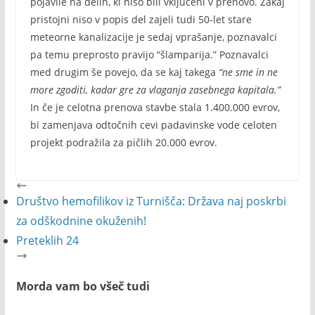
pojavile na delih, ki niso bili vključeni v prenovo. Zakaj
pristojni niso v popis del zajeli tudi 50-let stare
meteorne kanalizacije je sedaj vprašanje, poznavalci
pa temu preprosto pravijo “šlamparija.” Poznavalci
med drugim še povejo, da se kaj takega
“ne sme in ne
more zgoditi, kadar gre za vlaganja zasebnega kapitala.”
In če je celotna prenova stavbe stala 1.400.000 evrov,
bi zamenjava odtočnih cevi padavinske vode celoten
projekt podražila za pičlih 20.000 evrov.
Društvo hemofilikov iz Turnišča: Država naj poskrbi
za odškodnine okuženih!
Preteklih 24
Morda vam bo všeč tudi