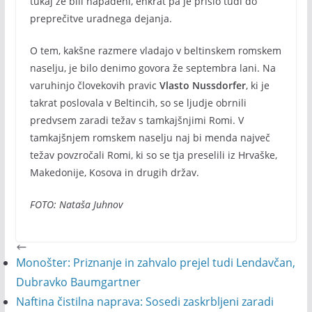
tukaj že bili napadeni, enkrat pa je prišlo tudi do
preprečitve uradnega dejanja.
O tem, kakšne razmere vladajo v beltinskem romskem
naselju, je bilo denimo govora že septembra lani. Na
varuhinjo človekovih pravic
Vlasto Nussdorfer
, ki je
takrat poslovala v Beltincih, so se ljudje obrnili
predvsem zaradi težav s tamkajšnjimi Romi. V
tamkajšnjem romskem naselju naj bi menda največ
težav povzročali Romi, ki so se tja preselili iz Hrvaške,
Makedonije, Kosova in drugih držav.
FOTO: Nataša Juhnov
Monošter: Priznanje in zahvalo prejel tudi Lendavčan,
Dubravko Baumgartner
Naftina čistilna naprava: Sosedi zaskrbljeni zaradi