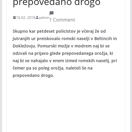
prepovedano drogo
16.02. 2018
admin
1 Comment
Skupno kar petdeset policistov je včeraj že od
jutranjih ur preiskovalo romski naselji v Beltincih in
Dokležovju. Pomurski možje v modrem naj bi se
odzvali na prijavo glede prepovedanega orožja, ki
naj bi se nahajalo v enem izmed romskih naselij, pri
čemer pa so poleg orožja, naleteli še na
prepovedano drogo.