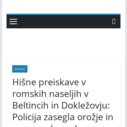
Skip
to
content
OSTALO
Hišne preiskave v
romskih naseljih v
Beltincih in Dokležovju:
Policija zasegla orožje in