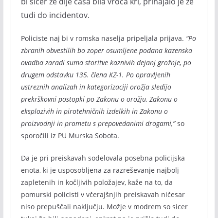
bi sicer že dlje časa bila vroča kri, prihajalo je že
tudi do incidentov.
Policiste naj bi v romska naselja pripeljala prijava.
“Po
zbranih obvestilih bo zoper osumljene podana kazenska
ovadba zaradi suma storitve kaznivih dejanj grožnje, po
drugem odstavku 135. člena KZ-1. Po opravljenih
ustreznih analizah in kategorizaciji orožja sledijo
prekrškovni postopki po Zakonu o orožju, Zakonu o
eksplozivih in pirotehničnih izdelkih in Zakonu o
proizvodnji in prometu s prepovedanimi drogami,”
so
sporočili iz PU Murska Sobota.
Da je pri preiskavah sodelovala posebna policijska
enota, ki je usposobljena za razreševanje najbolj
zapletenih in kočljivih položajev, kaže na to, da
pomurski policisti v včerajšnjih preiskavah ničesar
niso prepuščali naključju. Možje v modrem so sicer