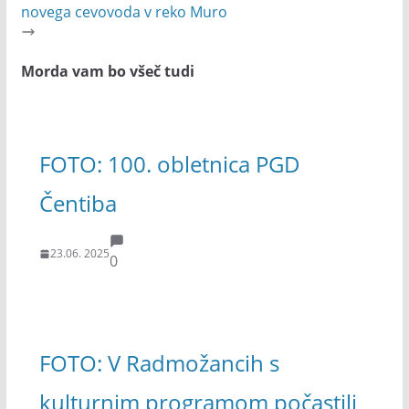
novega cevovoda v reko Muro
Morda vam bo všeč tudi
FOTO: 100. obletnica PGD
Čentiba
23.06. 2025
0
FOTO: V Radmožancih s
kulturnim programom počastili