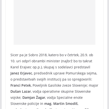
Sicer pa je Sobro 2018, katero bo v četrtek, 20.9. ob
10. uri odprl obrambi minister (najbrž bo to takrat
Karel Erajvec op.p.), skupaj s sodelavci predstavil
Janez Erjavec
, predsednik uprave Pomurskega sejma,
o predstavitvah svojih institucij pa so spregovorili:
Franci Petek
, Poveljnik Gasilske zveze Slovenije; major
Dušan Lazar
, vodja operativne skupine Slovenske
vojske;
Damjan Žagar
, vodja Specialne enote
Slovenske policije in
mag. Martin Smodiš
,