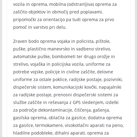
vozila in oprema, mobilna (odstranljiva) oprema za
zaščito objektov in območij pred poplavami,
pripomočki za orientacijo pa tudi oprema za prvo
pomoč in varstvo pri delu.
Zraven bodo oprema vojaka in policista, pištole,
puške, plastično manevrsko in vadbeno strelivo,
avtomatske puške, bombometi ter drugo orožje in
strelivo, vojaška in policijska vozila, uniforme za
potrebe vojske, policije in civilne zaščite, delovne
uniforme za ostale poklice, radijske postaje, pozivniki,
dispečerski sistem, komunikacijski kovčki, napajalniki
za radijske postaje, prenosni dispečerski sistemi za
službe zaščite in reševanja z GPS sledenjem, izdelki
za področje dekontaminacije, čiščenja, gašenja,
gasilska oprema, oblačila za gasilce, dodatna oprema
za gasilce, termokamere, visokotlačni aparati na peno,
hladilne podobleke, dihalni aparati, oprema za