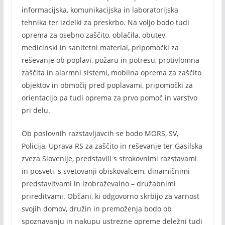
informacijska, komunikacijska in laboratorijska
tehnika ter izdelki za preskrbo. Na voljo bodo tudi
oprema za osebno zaščito, oblačila, obutev,
medicinski in sanitetni material, pripomočki za
reševanje ob poplavi, požaru in potresu, protivlomna
zaščita in alarmni sistemi, mobilna oprema za zaščito
objektov in območij pred poplavami, pripomočki za
orientacijo pa tudi oprema za prvo pomoč in varstvo
pri delu.
Ob poslovnih razstavljavcih se bodo MORS, SV,
Policija, Uprava RS za zaščito in reševanje ter Gasilska
zveza Slovenije, predstavili s strokovnimi razstavami
in posveti, s svetovanji obiskovalcem, dinamičnimi
predstavitvami in izobraževalno – družabnimi
prireditvami. Občani, ki odgovorno skrbijo za varnost
svojih domov, družin in premoženja bodo ob
spoznavanju in nakupu ustrezne opreme deležni tudi