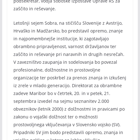
podsekretar, vodja soboške izpostave Uprave RS za
zaščito in reševanje.
Letošnji sejem Sobra, na stičišču Slovenije z Avstrijo,
Hrvaško in Madžarsko, bo predstavil opremo, znanje
in najpomembnejše institucije, ki zagotavljajo
obrambno pripravljenost, varnost državljanov ter
zaščito in reševanje pri naravnih in drugih nesrečah.
V zavezništvo zaupanja in sodelovanja bo povezal
profesionalne, dolžnostne in prostovoljne
organizacije ter poskrbel za prenos znanja in izkušenj
iz zrele v mlado generacijo. Direktorat za obrambne
zadeve Maribor bo v četrtek, 20. in v petek, 21.
septembra izvedel na sejmu seznanitev 2.000
obveznikov (letnik 2000) z dolžnostmi in pravicami po
zakonu o vojaški dolžnost ter o možnosti
prostovoljnega vključevanja v Slovensko vojsko (SV).
Pripadniki SV jim bodo predstavili opremo, znanja in