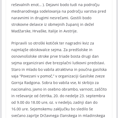
reševalnih enot… ). Dejavni bodo tudi na področju
mednarodnega sodelovanja na področju varstva pred
naravnimi in drugimi nesrečami. Gostili bodo
strokovne delavce iz obmejnih županij in dežel
Madžarske, Hrvaške, Italije in Avstrije.
Pripravili so otroški kotiček ter nagradni kviz za
najmlajše obiskovalce sejma. Za predšolske in
osnovnošolske otroke prve triade bosta drugi dan
sejma organizirani dve brezplačni lutkovni predstavi.
Staro in mlado bo vabila atraktivna in poučna gasilska
vaja “Povezani v pomoč,” v organizaciji Gasilske zveze
Gornja Radgona. Sobra bo vabila vse, ki skrbijo za
nacionalno, javno in osebno obrambo, varnost, zaščito
in reševanje od četrtka, 20. do nedelje 23. septembra
od 9.00 do 18.00 ure, oz. v nedeljo, zadnji dan do
16.00 ure. Sejemskemu zaključku bo sledilo še
svečano zaprtje Državnega članskega in mladinskega