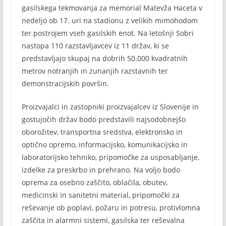
gasilskega tekmovanja za memorial Matevža Haceta v
nedeljo ob 17. uri na stadionu z velikih mimohodom
ter postrojem vseh gasilskih enot. Na letošnji Sobri
nastopa 110 razstavljavcev iz 11 držav, ki se
predstavljajo skupaj na dobrih 50.000 kvadratnih
metrov notranjih in zunanjih razstavnih ter
demonstracijskih površin.
Proizvajalci in zastopniki proizvajalcev iz Slovenije in
gostujočih držav bodo predstavili najsodobnejšo
oborožitev, transportna sredstva, elektronsko in
optično opremo, informacijsko, komunikacijsko in
laboratorijsko tehniko, pripomočke za usposabljanje,
izdelke za preskrbo in prehrano. Na voljo bodo
oprema za osebno zaščito, oblačila, obutev,
medicinski in sanitetni material, pripomočki za
reševanje ob poplavi, požaru in potresu, protivlomna
zaščita in alarmni sistemi, gasilska ter reševalna