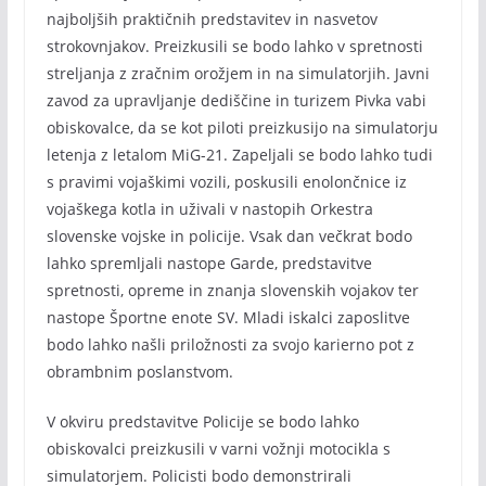
najboljših praktičnih predstavitev in nasvetov
strokovnjakov. Preizkusili se bodo lahko v spretnosti
streljanja z zračnim orožjem in na simulatorjih. Javni
zavod za upravljanje dediščine in turizem Pivka vabi
obiskovalce, da se kot piloti preizkusijo na simulatorju
letenja z letalom MiG-21. Zapeljali se bodo lahko tudi
s pravimi vojaškimi vozili, poskusili enolončnice iz
vojaškega kotla in uživali v nastopih Orkestra
slovenske vojske in policije. Vsak dan večkrat bodo
lahko spremljali nastope Garde, predstavitve
spretnosti, opreme in znanja slovenskih vojakov ter
nastope Športne enote SV. Mladi iskalci zaposlitve
bodo lahko našli priložnosti za svojo karierno pot z
obrambnim poslanstvom.
V okviru predstavitve Policije se bodo lahko
obiskovalci preizkusili v varni vožnji motocikla s
simulatorjem. Policisti bodo demonstrirali