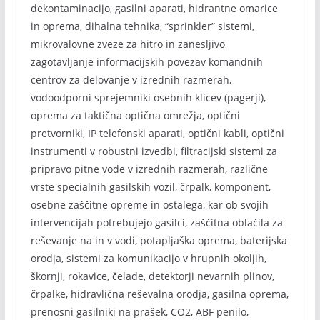
dekontaminacijo, gasilni aparati, hidrantne omarice
in oprema, dihalna tehnika, “sprinkler” sistemi,
mikrovalovne zveze za hitro in zanesljivo
zagotavljanje informacijskih povezav komandnih
centrov za delovanje v izrednih razmerah,
vodoodporni sprejemniki osebnih klicev (pagerji),
oprema za taktična optična omrežja, optični
pretvorniki, IP telefonski aparati, optični kabli, optični
instrumenti v robustni izvedbi, filtracijski sistemi za
pripravo pitne vode v izrednih razmerah, različne
vrste specialnih gasilskih vozil, črpalk, komponent,
osebne zaščitne opreme in ostalega, kar ob svojih
intervencijah potrebujejo gasilci, zaščitna oblačila za
reševanje na in v vodi, potapljaška oprema, baterijska
orodja, sistemi za komunikacijo v hrupnih okoljih,
škornji, rokavice, čelade, detektorji nevarnih plinov,
črpalke, hidravlična reševalna orodja, gasilna oprema,
prenosni gasilniki na prašek, CO2, ABF penilo,