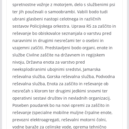
spretnostne vožnje z motorjem, delo s službenimi psi
ter jih poučevali o samoobrambi. Vabili bodo tudi
ubrani glasbeni nastopi celotnega in različnih
sestavov Policijskega orkestra. Uprava RS za zaščito in
reševanje bo obiskovalce seznanjala o varstvu pred
naravnimi in drugimi nesrečami ter o osebni in
vzajemni zaščiti. Predstavljeni bodo organi, enote in
službe Civilne zaščite na državnem in regijskem
nivoju, Državna enota za varstvo pred
neeksplodiranimi ubojnimi sredstvi, Jamarska
reševalna služba, Gorska reševalna služba, Podvodna
reševalna služba, Enota za zaščito in reševanje ob
nesrečah s klorom ter drugimi jedkimi snovmi ter
operativni sestavi društev in nevladnih organizacij.
Poseben poudarek bo na novi opremi za zaščito in
reševanje (specialne mobilne muljne črpalne enote,
prevozni elektroagregati, reševalni motorni čolni,
vodne baraže za celinske vode, oprema tehnično