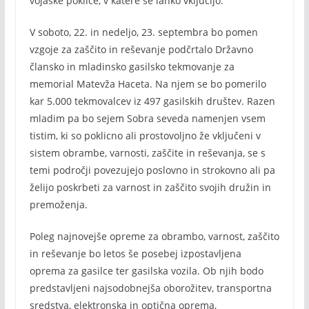
vojaške poklice, v katere se lahko vključijo.
V soboto, 22. in nedeljo, 23. septembra bo pomen
vzgoje za zaščito in reševanje podčrtalo Državno
člansko in mladinsko gasilsko tekmovanje za
memorial Matevža Haceta. Na njem se bo pomerilo
kar 5.000 tekmovalcev iz 497 gasilskih društev. Razen
mladim pa bo sejem Sobra seveda namenjen vsem
tistim, ki so poklicno ali prostovoljno že vključeni v
sistem obrambe, varnosti, zaščite in reševanja, se s
temi področji povezujejo poslovno in strokovno ali pa
želijo poskrbeti za varnost in zaščito svojih družin in
premoženja.
Poleg najnovejše opreme za obrambo, varnost, zaščito
in reševanje bo letos še posebej izpostavljena
oprema za gasilce ter gasilska vozila. Ob njih bodo
predstavljeni najsodobnejša oborožitev, transportna
sredstva, elektronska in optična oprema,