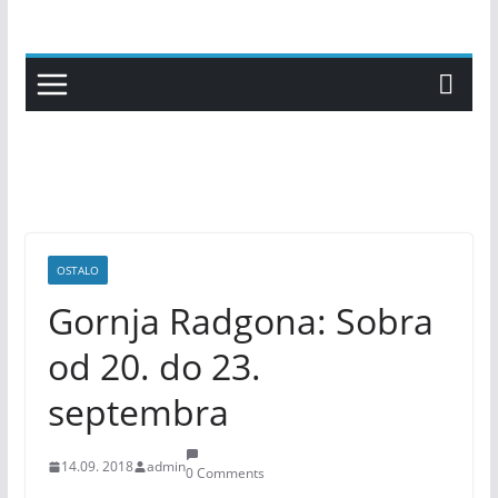
Skip
to
content
OSTALO
Gornja Radgona: Sobra
od 20. do 23.
septembra
14.09. 2018
admin
0 Comments