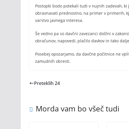
Postopki bodo potekali tudi v nujnih zadevah, ki 
obravnavati prednostno, na primer v primerih, kje
varstvo javnega interesa.
Še vedno pa so davčni zavezanci dolžni v zakonsk
obračunov, napovedi, plačilo davkov in tako dalje
Posebej opozarjamo, da davčne počitnice ne vpliv
zamudnih obresti.
Preteklih 24
Morda vam bo všeč tudi