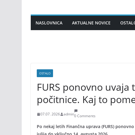
Skip
to
content
NASLOVNICA
AKTUALNE NOVICE
OSTAL
OSTALO
FURS ponovno uvaja t
počitnice. Kaj to pom
07.07. 2026
admin
0 Comments
Po nekaj letih Finančna uprava (FURS) ponovno u
julija do vključno 14. avgusta 2026.