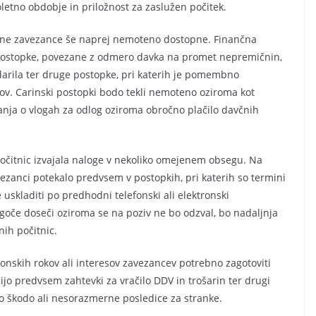
etno obdobje in priložnost za zaslužen počitek.
avčne zavezance še naprej nemoteno dostopne. Finančna
a postopke, povezane z odmero davka na promet nepremičnin,
darila ter druge postopke, pri katerih je pomembno
ov. Carinski postopki bodo tekli nemoteno oziroma kot
čanja o vlogah za odlog oziroma obročno plačilo davčnih
čitnic izvajala naloge v nekoliko omejenem obsegu. Na
zanci potekalo predvsem v postopkih, pri katerih so termini
skladiti po predhodni telefonski ali elektronski
oče doseči oziroma se na poziv ne bo odzval, bo nadaljnja
ih počitnic.
akonskih rokov ali interesov zavezancev potrebno zagotoviti
o predvsem zahtevki za vračilo DDV in trošarin ter drugi
ilo škodo ali nesorazmerne posledice za stranke.