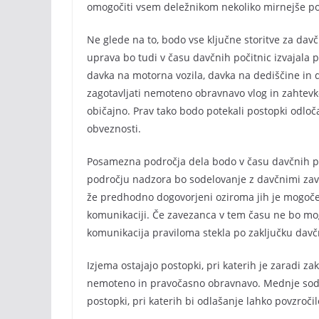
omogočiti vsem deležnikom nekoliko mirnejše pol
Ne glede na to, bodo vse ključne storitve za d
uprava bo tudi v času davčnih počitnic izvajal
davka na motorna vozila, davka na dediščine in 
zagotavljati nemoteno obravnavo vlog in zahtevk
običajno. Prav tako bodo potekali postopki odlo
obveznosti.
Posamezna področja dela bodo v času davčnih po
področju nadzora bo sodelovanje z davčnimi zave
že predhodno dogovorjeni oziroma jih je mogoče u
komunikaciji. Če zavezanca v tem času ne bo mog
komunikacija praviloma stekla po zaključku davčn
Izjema ostajajo postopki, pri katerih je zaradi z
nemoteno in pravočasno obravnavo. Mednje sodij
postopki, pri katerih bi odlašanje lahko povzroč