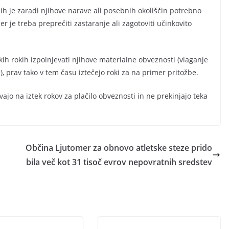
jih je zaradi njihove narave ali posebnih okoliščin potrebno
r je treba preprečiti zastaranje ali zagotoviti učinkovito
ih rokih izpolnjevati njihove materialne obveznosti (vlaganje
), prav tako v tem času iztečejo roki za na primer pritožbe.
ajo na iztek rokov za plačilo obveznosti in ne prekinjajo teka
Občina Ljutomer za obnovo atletske steze prido
bila več kot 31 tisoč evrov nepovratnih sredstev