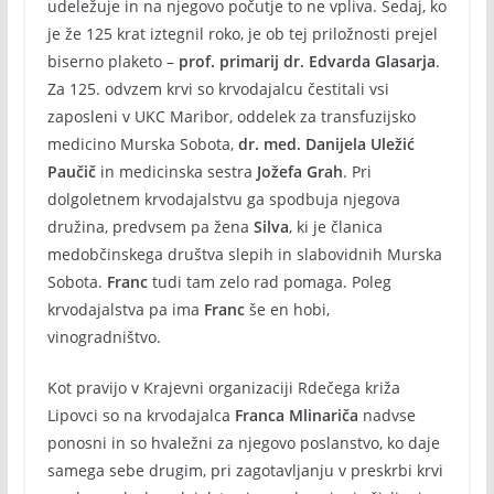
udeležuje in na njegovo počutje to ne vpliva. Sedaj, ko
je že 125 krat iztegnil roko, je ob tej priložnosti prejel
biserno plaketo –
prof. primarij dr. Edvarda Glasarja
.
Za 125. odvzem krvi so krvodajalcu čestitali vsi
zaposleni v UKC Maribor, oddelek za transfuzijsko
medicino Murska Sobota,
dr. med. Danijela Uležić
Paučič
in medicinska sestra
Jožefa Grah
. Pri
dolgoletnem krvodajalstvu ga spodbuja njegova
družina, predvsem pa žena
Silva
, ki je članica
medobčinskega društva slepih in slabovidnih Murska
Sobota.
Franc
tudi tam zelo rad pomaga. Poleg
krvodajalstva pa ima
Franc
še en hobi,
vinogradništvo.
Kot pravijo v Krajevni organizaciji Rdečega križa
Lipovci so na krvodajalca
Franca Mlinariča
nadvse
ponosni in so hvaležni za njegovo poslanstvo, ko daje
samega sebe drugim, pri zagotavljanju v preskrbi krvi