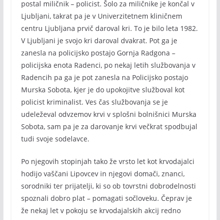
postal miličnik – policist. Šolo za miličnike je končal v
Ljubljani, takrat pa je v Univerzitetnem kliničnem
centru Ljubljana prvič daroval kri. To je bilo leta 1982.
V Ljubljani je svojo kri daroval dvakrat. Pot ga je
zanesla na policijsko postajo Gornja Radgona –
policijska enota Radenci, po nekaj letih službovanja v
Radencih pa ga je pot zanesla na Policijsko postajo
Murska Sobota, kjer je do upokojitve služboval kot
policist kriminalist. Ves čas službovanja se je
udeleževal odvzemov krvi v splošni bolnišnici Murska
Sobota, sam pa je za darovanje krvi večkrat spodbujal
tudi svoje sodelavce.
Po njegovih stopinjah tako že vrsto let kot krvodajalci
hodijo vaščani Lipovcev in njegovi domači, znanci,
sorodniki ter prijatelji, ki so ob tovrstni dobrodelnosti
spoznali dobro plat – pomagati sočloveku. Čeprav je
že nekaj let v pokoju se krvodajalskih akcij redno