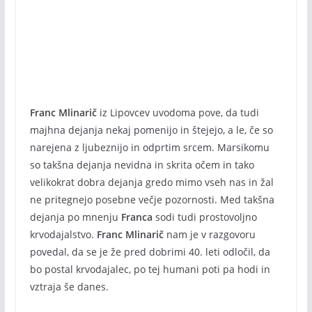
Franc Mlinarič
iz Lipovcev uvodoma pove, da tudi
majhna dejanja nekaj pomenijo in štejejo, a le, če so
narejena z ljubeznijo in odprtim srcem. Marsikomu
so takšna dejanja nevidna in skrita očem in tako
velikokrat dobra dejanja gredo mimo vseh nas in žal
ne pritegnejo posebne večje pozornosti. Med takšna
dejanja po mnenju
Franca
sodi tudi prostovoljno
krvodajalstvo.
Franc Mlinarič
nam je v razgovoru
povedal, da se je že pred dobrimi 40. leti odločil, da
bo postal krvodajalec, po tej humani poti pa hodi in
vztraja še danes.