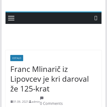
Skip
to
content
OSTALO
Franc Mlinarič iz
Lipovcev je kri daroval
že 125-krat
01.06. 2021
admin
0 Comments