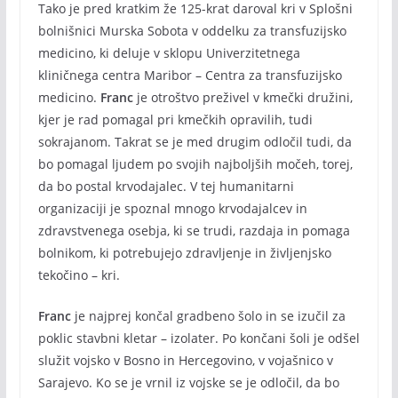
Tako je pred kratkim že 125-krat daroval kri v Splošni
bolnišnici Murska Sobota v oddelku za transfuzijsko
medicino, ki deluje v sklopu Univerzitetnega
kliničnega centra Maribor – Centra za transfuzijsko
medicino.
Franc
je otroštvo preživel v kmečki družini,
kjer je rad pomagal pri kmečkih opravilih, tudi
sokrajanom. Takrat se je med drugim odločil tudi, da
bo pomagal ljudem po svojih najboljših močeh, torej,
da bo postal krvodajalec. V tej humanitarni
organizaciji je spoznal mnogo krvodajalcev in
zdravstvenega osebja, ki se trudi, razdaja in pomaga
bolnikom, ki potrebujejo zdravljenje in življenjsko
tekočino – kri.
Franc
je najprej končal gradbeno šolo in se izučil za
poklic stavbni kletar – izolater. Po končani šoli je odšel
služit vojsko v Bosno in Hercegovino, v vojašnico v
Sarajevo. Ko se je vrnil iz vojske se je odločil, da bo