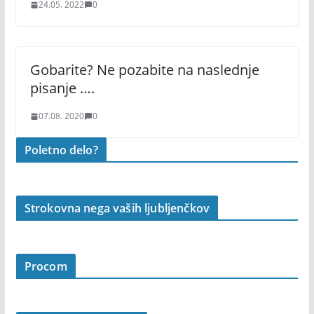
24.05. 2022
0
Gobarite? Ne pozabite na naslednje
pisanje ….
07.08. 2020
0
Poletno delo?
Strokovna nega vaših ljubljenčkov
Procom