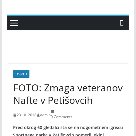
Skip
to
content
OSTALO
FOTO: Zmaga veteranov
Nafte v Petišovcih
23.10. 2018
admin
0 Comments
Pred okrog 60 gledalci sta se na nogometnem igrišču
Športnega parka v Petišovcih pomerili ekipi