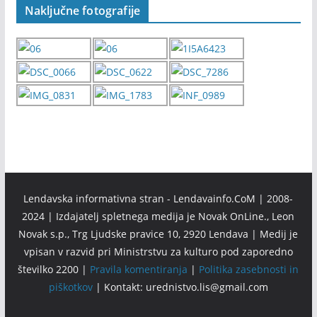
Naključne fotografije
Lendavska informativna stran - Lendavainfo.CoM | 2008-
2024 | Izdajatelj spletnega medija je Novak OnLine., Leon
Novak s.p., Trg Ljudske pravice 10, 2920 Lendava | Medij je
vpisan v razvid pri Ministrstvu za kulturo pod zaporedno
številko 2200 |
Pravila komentiranja
|
Politika zasebnosti in
piškotkov
| Kontakt: urednistvo.lis@gmail.com