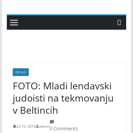
Skip
to
content
OSTALO
FOTO: Mladi lendavski
judoisti na tekmovanju
v Beltincih
23.10. 2018
admin
0 Comments