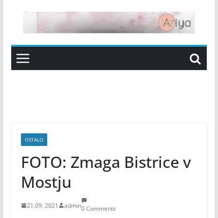
Skip
to
content
OSTALO
FOTO: Zmaga Bistrice v
Mostju
21.09. 2021
admin
0 Comments