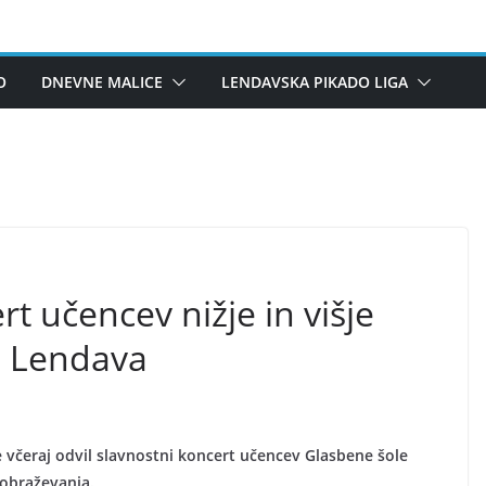
O
DNEVNE MALICE
LENDAVSKA PIKADO LIGA
t učencev nižje in višje
e Lendava
je včeraj odvil slavnostni koncert učencev Glasbene šole
izobraževanja.