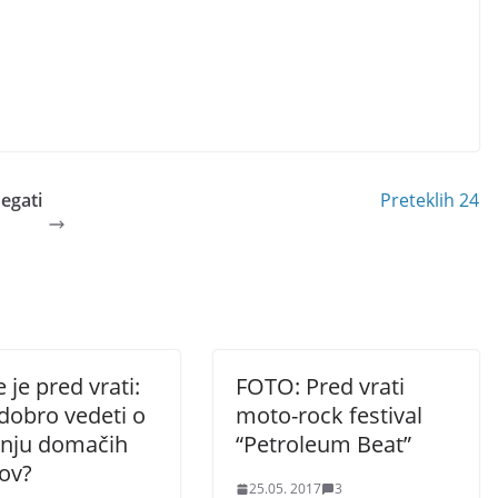
egati
Preteklih 24
e je pred vrati:
FOTO: Pred vrati
 dobro vedeti o
moto-rock festival
enju domačih
“Petroleum Beat”
ov?
25.05. 2017
3