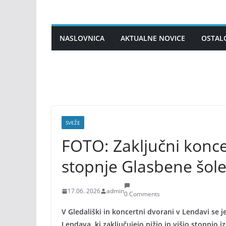
Skip
to
content
NASLOVNICA
AKTUALNE NOVICE
OSTAL
SVEŽE
FOTO: Zaključni koncer
stopnje Glasbene šol
17.06. 2026
admin
0 Comments
V Gledališki in koncertni dvorani v Lendavi se 
Lendava, ki zaključujejo nižjo in višjo stopnjo 