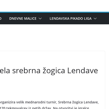
O
DNEVNE MALICE
LENDAVSKA PIKADO LIGA
čela srebrna žogica Lendave
organizira velik mednarodni turnir, Srebrna žogica Lendave,
 170 tekmovalcev iz petih držav. Na otvoritvi je igralce