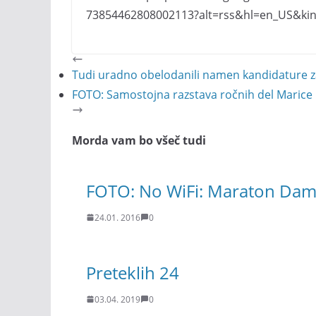
73854462808002113?alt=rss&hl=en_US&kin
Tudi uradno obelodanili namen kandidature z
FOTO: Samostojna razstava ročnih del Marice
Morda vam bo všeč tudi
FOTO: No WiFi: Maraton Dama
24.01. 2016
0
Preteklih 24
03.04. 2019
0