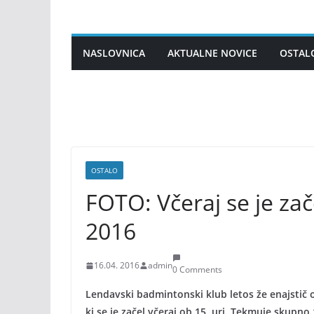
Skip
to
content
NASLOVNICA
AKTUALNE NOVICE
OSTAL
OSTALO
FOTO: Včeraj se je za
2016
16.04. 2016
admin
0 Comments
Lendavski badmintonski klub letos že enajstič 
ki se je začel včeraj ob 15. uri. Tekmuje skupno