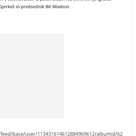
Gjerkeš in predsednik BK Mladost.
a/feed/base/user/113431614612884969612/albumid/62