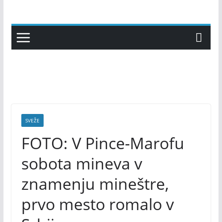
Skip
to
content
SVEŽE
FOTO: V Pince-Marofu
sobota mineva v
znamenju mineštre,
prvo mesto romalo v