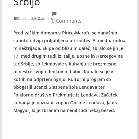
Srbijo
06.06. 2026
admin
0 Comments
Pred vaškim domom v Pince-Marofu se današnjo
soboto odvija priljubljena prireditev, 5. mednarodna
mineštrijada. Ekipe od blizu in daleč, zbralo se jih je
17, med drugim tudi iz Italije, Bosne in Hercegovine
ter Srbije, so tekmovale v kuhanju te brezmesne
mineštre svojih dedkov in babic. Kuhalo se je v
kotlih na odprtem ognju. Kulturni program so
obogatili učenci Glasbene šole Lendava ter
Folklorno društvo Prekmurje iz Lendave. Začetek
kuhanja je naznanil župan Občine Lendava, Janez
Magyar, ki je zbranim namenil tudi nekaj besed.