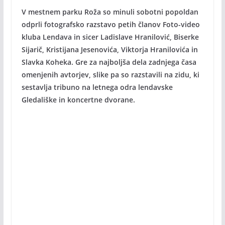
V mestnem parku Roža so minuli sobotni popoldan
odprli fotografsko razstavo petih članov Foto-video
kluba Lendava in sicer Ladislave Hranilović, Biserke
Sijarič, Kristijana Jesenovića, Viktorja Hranilovića in
Slavka Koheka. Gre za najboljša dela zadnjega časa
omenjenih avtorjev, slike pa so razstavili na zidu, ki
sestavlja tribuno na letnega odra lendavske
Gledališke in koncertne dvorane.