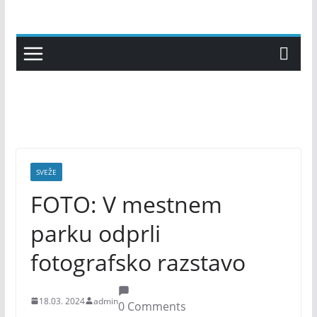
Skip
to
content
SVEŽE
FOTO: V mestnem
parku odprli
fotografsko razstavo
18.03. 2024
admin
0 Comments