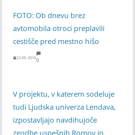
FOTO: Ob dnevu brez
avtomobila otroci preplavili
cestišče pred mestno hišo
22.09. 2016
0
V projektu, v katerem sodeluje
tudi Ljudska univerza Lendava,
izpostavljajo navdihujoče
zgodbe uspešnih Romov in