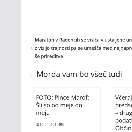
Maraton v Radencih se vrača v ustaljene tir
z vizijo trajnosti pa se umešča med najnap
še prireditve
Morda vam bo všeč tudi
FOTO: Pince-Marof:
Včeraj
Šli so od meje do
predse
meje
– drug
podatk
16.04. 2019
0
Občin