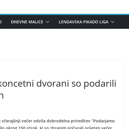
O
DNEVNE MALICE
LENDAVSKA PIKADO LIGA
koncetni dvorani so podarili
h
je včerajšnji večer odvila dobrodelna prireditev “Podarjamo
ilo okrog 150 otrok, ki so zbranim pričarali prijeten večer.