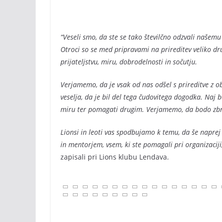
“Veseli smo, da ste se tako številčno odzvali našemu p
Otroci so se med pripravami na prireditev veliko dru
prijateljstvu, miru, dobrodelnosti in sočutju.
Verjamemo, da je vsak od nas odšel s prireditve z o
veselja, da je bil del tega čudovitega dogodka. Naj b
miru ter pomagati drugim. Verjamemo, da bodo zbr
Lionsi in leoti vas spodbujamo k temu, da še napre
in mentorjem, vsem, ki ste pomagali pri organizaciji
zapisali pri Lions klubu Lendava.