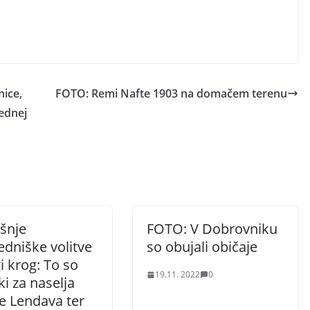
nice,
FOTO: Remi Nafte 1903 na domačem terenu
rednej
šnje
FOTO: V Dobrovniku
dniške volitve
so obujali običaje
i krog: To so
19.11. 2022
0
i za naselja
e Lendava ter