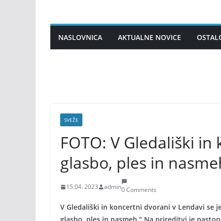
Skip
to
content
NASLOVNICA
AKTUALNE NOVICE
OSTAL
SVEŽE
FOTO: V Gledališki in 
glasbo, ples in nasme
15.04. 2023
admin
0 Comments
V Gledališki in koncertni dvorani v Lendavi se 
glasbo, ples in nasmeh.” Na prireditvi je nastop