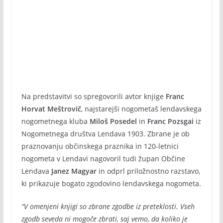
Na predstavitvi so spregovorili avtor knjige
Franc
Horvat Meštrovič
, najstarejši nogometaš lendavskega
nogometnega kluba
Miloš Posedel
in
Franc Pozsgai
iz
Nogometnega društva Lendava 1903. Zbrane je ob
praznovanju občinskega praznika in 120-letnici
nogometa v Lendavi nagovoril tudi župan Občine
Lendava
Janez Magyar
in odprl priložnostno razstavo,
ki prikazuje bogato zgodovino lendavskega nogometa.
“V omenjeni knjigi so zbrane zgodbe iz preteklosti. Vseh
zgodb seveda ni mogoče zbrati, saj vemo, da koliko je