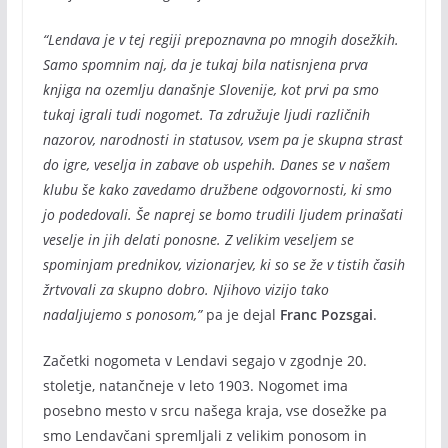
“Lendava je v tej regiji prepoznavna po mnogih dosežkih.
Samo spomnim naj, da je tukaj bila natisnjena prva
knjiga na ozemlju današnje Slovenije, kot prvi pa smo
tukaj igrali tudi nogomet. Ta združuje ljudi različnih
nazorov, narodnosti in statusov, vsem pa je skupna strast
do igre, veselja in zabave ob uspehih. Danes se v našem
klubu še kako zavedamo družbene odgovornosti, ki smo
jo podedovali. Še naprej se bomo trudili ljudem prinašati
veselje in jih delati ponosne. Z velikim veseljem se
spominjam prednikov, vizionarjev, ki so se že v tistih časih
žrtvovali za skupno dobro. Njihovo vizijo tako
nadaljujemo s ponosom,”
pa je dejal
Franc Pozsgai
.
Začetki nogometa v Lendavi segajo v zgodnje 20.
stoletje, natančneje v leto 1903. Nogomet ima
posebno mesto v srcu našega kraja, vse dosežke pa
smo Lendavčani spremljali z velikim ponosom in