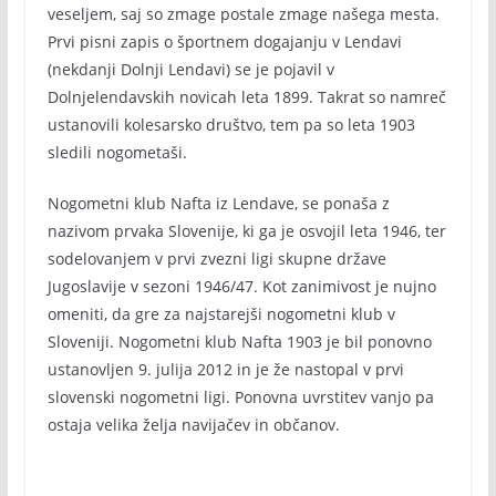
veseljem, saj so zmage postale zmage našega mesta.
Prvi pisni zapis o športnem dogajanju v Lendavi
(nekdanji Dolnji Lendavi) se je pojavil v
Dolnjelendavskih novicah leta 1899. Takrat so namreč
ustanovili kolesarsko društvo, tem pa so leta 1903
sledili nogometaši.
Nogometni klub Nafta iz Lendave, se ponaša z
nazivom prvaka Slovenije, ki ga je osvojil leta 1946, ter
sodelovanjem v prvi zvezni ligi skupne države
Jugoslavije v sezoni 1946/47. Kot zanimivost je nujno
omeniti, da gre za najstarejši nogometni klub v
Sloveniji. Nogometni klub Nafta 1903 je bil ponovno
ustanovljen 9. julija 2012 in je že nastopal v prvi
slovenski nogometni ligi. Ponovna uvrstitev vanjo pa
ostaja velika želja navijačev in občanov.