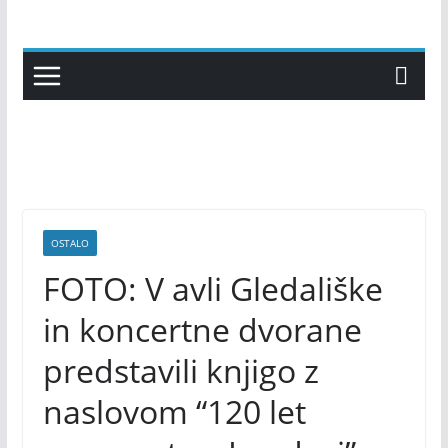
Skip
to
content
OSTALO
FOTO: V avli Gledališke
in koncertne dvorane
predstavili knjigo z
naslovom “120 let