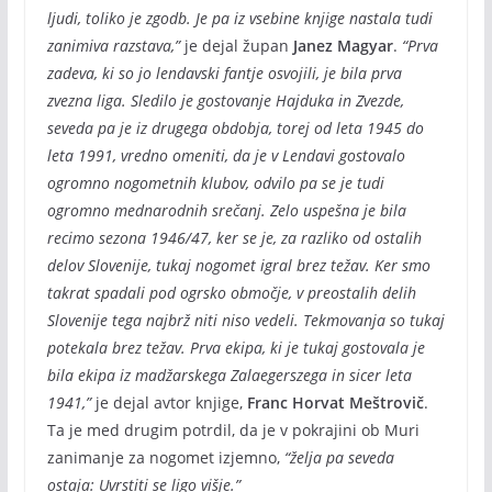
ljudi, toliko je zgodb. Je pa iz vsebine knjige nastala tudi
zanimiva razstava,”
je dejal župan
Janez Magyar
.
“Prva
zadeva, ki so jo lendavski fantje osvojili, je bila prva
zvezna liga. Sledilo je gostovanje Hajduka in Zvezde,
seveda pa je iz drugega obdobja, torej od leta 1945 do
leta 1991, vredno omeniti, da je v Lendavi gostovalo
ogromno nogometnih klubov, odvilo pa se je tudi
ogromno mednarodnih srečanj. Zelo uspešna je bila
recimo sezona 1946/47, ker se je, za razliko od ostalih
delov Slovenije, tukaj nogomet igral brez težav. Ker smo
takrat spadali pod ogrsko območje, v preostalih delih
Slovenije tega najbrž niti niso vedeli. Tekmovanja so tukaj
potekala brez težav. Prva ekipa, ki je tukaj gostovala je
bila ekipa iz madžarskega Zalaegerszega in sicer leta
1941,”
je dejal avtor knjige,
Franc Horvat Meštrovič
.
Ta je med drugim potrdil, da je v pokrajini ob Muri
zanimanje za nogomet izjemno,
“želja pa seveda
ostaja: Uvrstiti se ligo višje.”