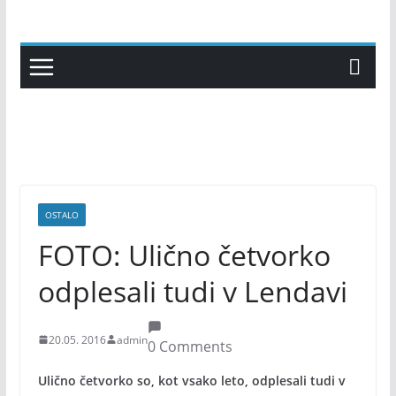
Skip
to
content
OSTALO
FOTO: Ulično četvorko
odplesali tudi v Lendavi
20.05. 2016
admin
0 Comments
Ulično četvorko so, kot vsako leto, odplesali tudi v