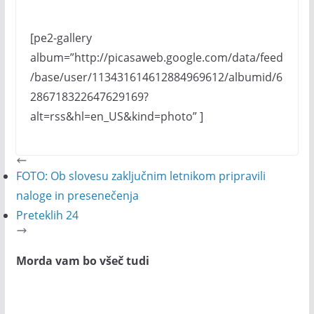
[pe2-gallery
album=”http://picasaweb.google.com/data/feed
/base/user/113431614612884969612/albumid/6
286718322647629169?
alt=rss&hl=en_US&kind=photo” ]
FOTO: Ob slovesu zaključnim letnikom pripravili
naloge in presenečenja
Preteklih 24
Morda vam bo všeč tudi