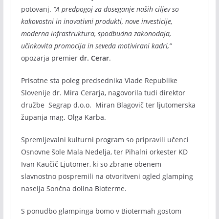
potovanj.
“A predpogoj za doseganje naših ciljev so
kakovostni in inovativni produkti, nove investicije,
moderna infrastruktura, spodbudna zakonodaja,
učinkovita promocija in seveda motivirani kadri,”
opozarja premier
dr. Cerar
.
Prisotne sta poleg predsednika Vlade Republike
Slovenije dr. Mira Cerarja, nagovorila tudi direktor
družbe Segrap d.o.o. Miran Blagovič ter ljutomerska
županja mag. Olga Karba.
Spremljevalni kulturni program so pripravili učenci
Osnovne šole Mala Nedelja, ter Pihalni orkester KD
Ivan Kaučič Ljutomer, ki so zbrane obenem
slavnostno pospremili na otvoritveni ogled glamping
naselja Sončna dolina Bioterme.
S ponudbo glampinga bomo v Biotermah gostom