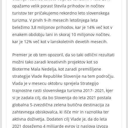
opažamo velik porast števila prihodov in nočitev
turistov ter pričakujemo rekordno leto slovenskega
turizma. V prvih 9-ih mesecih letošnjega leta
beležimo 3,8 milijonov prihodov, kar je 14% več kot v
enakem obdobju lani in skoraj 10 milijonov nočitev,
kar je 12% več kot v lanskoletnih devetih mesecih.
Premier je ob tem opozoril, da so taki odlični rezultati
možni tako zaradi kreativnih projektov kot so
Bioterme Mala Nedelja, kot zaradi premišljene
strategije Vlade Republike Slovenije na tem področju.
Vlada je v mesecu oktobru sprejela Strategijo
trajnostne rasti slovenskega turizma 2017- 2021, kjer
si je zadala cilj, da bo Slovenija do leta 2021 postala
globalna 5-zvezdična zelena butična destinacija za
zahtevnega obiskovalca, ki išče mir in raznolika ter
aktivna doživetja. Dodaten cilj Vlade je, da do leta
2021 dosežemo 4 milijarde evrov iz naslova izvoza