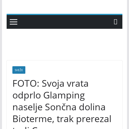
Skip
to
content
SVEŽE
FOTO: Svoja vrata
odprlo Glamping
naselje Sončna dolina
Bioterme, trak prerezal