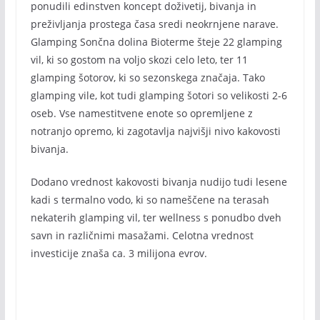
ponudili edinstven koncept doživetij, bivanja in
preživljanja prostega časa sredi neokrnjene narave.
Glamping Sončna dolina Bioterme šteje 22 glamping
vil, ki so gostom na voljo skozi celo leto, ter 11
glamping šotorov, ki so sezonskega značaja. Tako
glamping vile, kot tudi glamping šotori so velikosti 2-6
oseb. Vse namestitvene enote so opremljene z
notranjo opremo, ki zagotavlja najvišji nivo kakovosti
bivanja.
Dodano vrednost kakovosti bivanja nudijo tudi lesene
kadi s termalno vodo, ki so nameščene na terasah
nekaterih glamping vil, ter wellness s ponudbo dveh
savn in različnimi masažami. Celotna vrednost
investicije znaša ca. 3 milijona evrov.