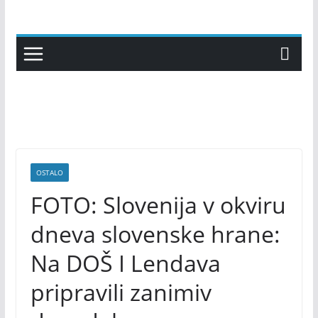
Skip
to
content
OSTALO
FOTO: Slovenija v okviru
dneva slovenske hrane:
Na DOŠ I Lendava
pripravili zanimiv