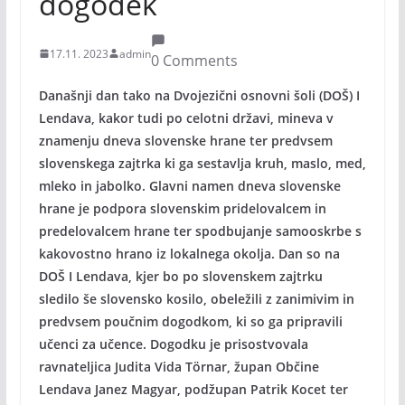
dogodek
17.11. 2023
admin
0 Comments
Današnji dan tako na Dvojezični osnovni šoli (DOŠ) I
Lendava, kakor tudi po celotni državi, mineva v
znamenju dneva slovenske hrane ter predvsem
slovenskega zajtrka ki ga sestavlja kruh, maslo, med,
mleko in jabolko. Glavni namen dneva slovenske
hrane je podpora slovenskim pridelovalcem in
predelovalcem hrane ter spodbujanje samooskrbe s
kakovostno hrano iz lokalnega okolja. Dan so na
DOŠ I Lendava, kjer bo po slovenskem zajtrku
sledilo še slovensko kosilo, obeležili z zanimivim in
predvsem poučnim dogodkom, ki so ga pripravili
učenci za učence. Dogodku je prisostvovala
ravnateljica Judita Vida Törnar, župan Občine
Lendava Janez Magyar, podžupan Patrik Kocet ter