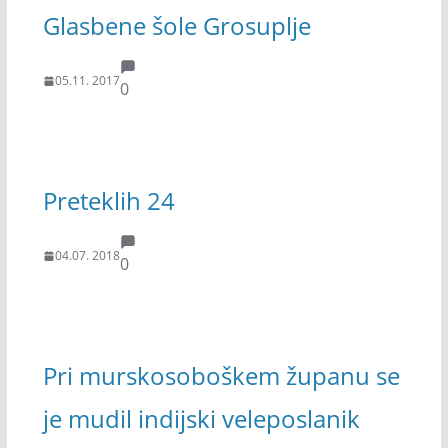
Glasbene šole Grosuplje
05.11. 2017
0
Preteklih 24
04.07. 2018
0
Pri murskosoboškem županu se
je mudil indijski veleposlanik