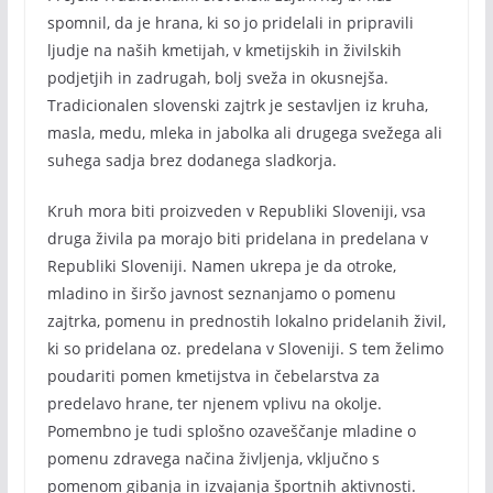
spomnil, da je hrana, ki so jo pridelali in pripravili
ljudje na naših kmetijah, v kmetijskih in živilskih
podjetjih in zadrugah, bolj sveža in okusnejša.
Tradicionalen slovenski zajtrk je sestavljen iz kruha,
masla, medu, mleka in jabolka ali drugega svežega ali
suhega sadja brez dodanega sladkorja.
Kruh mora biti proizveden v Republiki Sloveniji, vsa
druga živila pa morajo biti pridelana in predelana v
Republiki Sloveniji. Namen ukrepa je da otroke,
mladino in širšo javnost seznanjamo o pomenu
zajtrka, pomenu in prednostih lokalno pridelanih živil,
ki so pridelana oz. predelana v Sloveniji. S tem želimo
poudariti pomen kmetijstva in čebelarstva za
predelavo hrane, ter njenem vplivu na okolje.
Pomembno je tudi splošno ozaveščanje mladine o
pomenu zdravega načina življenja, vključno s
pomenom gibanja in izvajanja športnih aktivnosti.