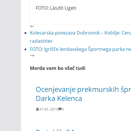
FOTO: László Ligeti
Kolesarska povezava Dobrovnik – Kobilje: Ce
razlastitev
FOTO: Igrišče lendavskega Športnega parka 
Morda vam bo všeč tudi
Ocenjevanje prekmurskih špri
Darka Kelenca
31.05. 2019
0