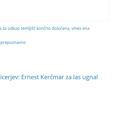
na za odkup zemljišč končno določena, vmes ena
neprepoznavno
cerjev: Ernest Kerčmar za las ugnal