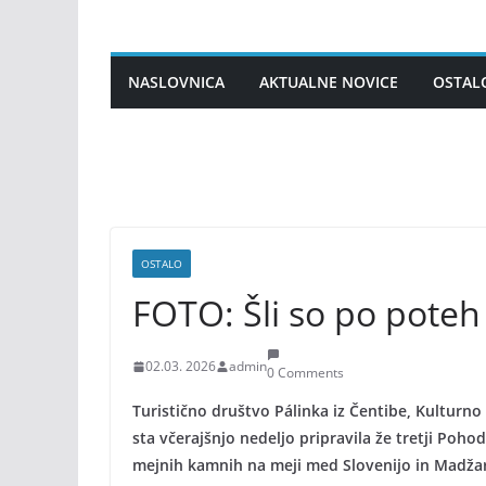
Skip
to
content
NASLOVNICA
AKTUALNE NOVICE
OSTAL
OSTALO
FOTO: Šli so po poteh
02.03. 2026
admin
0 Comments
Turistično društvo Pálinka iz Čentibe, Kulturn
sta včerajšnjo nedeljo pripravila že tretji Poh
mejnih kamnih na meji med Slovenijo in Madžarsk