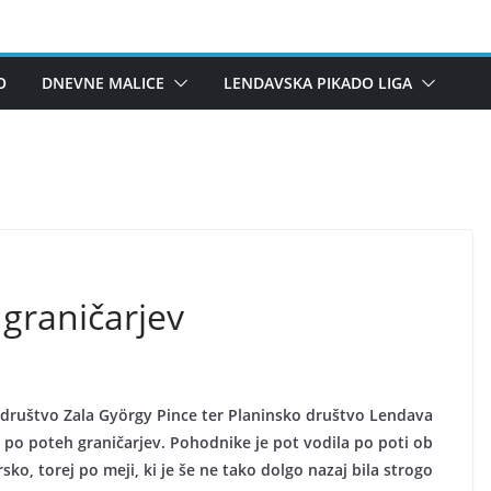
O
DNEVNE MALICE
LENDAVSKA PIKADO LIGA
 graničarjev
o društvo Zala György Pince ter Planinsko društvo Lendava
od po poteh graničarjev. Pohodnike je pot vodila po poti ob
o, torej po meji, ki je še ne tako dolgo nazaj bila strogo