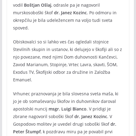
vodil
Boštjan Ošlaj
, odrasle pa je nagovoril
murskosoboški škof
dr. Janez Kozinc
. Po odmoru in
okrepčilu je bila udeležencem na voljo tudi sveta
spoved.
Obiskovalci so si lahko ves čas ogledali stojnice
številnih skupin in ustanov, ki delujejo v škofiji ali so z
njo povezane, med njimi Dom duhovnosti Kančevci,
Zavod Marianum, Stopinje, Vrtec Lavra, skavti, ŠOM,
Exodus TV, Škofijski odbor za družine in Založba
Emanuel.
Vrhunec praznovanja je bila slovesna sveta maša, ki
jo je ob somaševanju škofov in duhovnikov daroval
apostolski nuncij
msgr. Luigi Bianco
. V pridigi je
zbrane nagovoril soboški škof
dr. Janez Kozinc
. V
Gospodovo molitev je uvedel drugi soboški škof
dr.
Peter Štumpf
, k pozdravu miru pa je povabil prvi