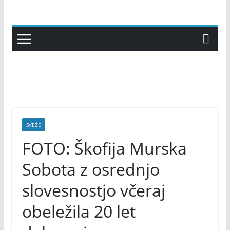
Skip
to
content
SVEŽE
FOTO: Škofija Murska
Sobota z osrednjo
slovesnostjo včeraj
obeležila 20 let