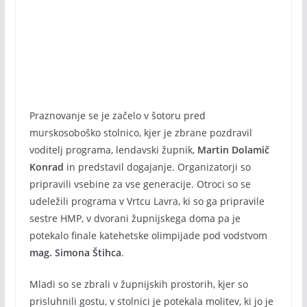
Praznovanje se je začelo v šotoru pred
murskosoboško stolnico, kjer je zbrane pozdravil
voditelj programa, lendavski župnik,
Martin Dolamič
Konrad
in predstavil dogajanje. Organizatorji so
pripravili vsebine za vse generacije. Otroci so se
udeležili programa v Vrtcu Lavra, ki so ga pripravile
sestre HMP, v dvorani župnijskega doma pa je
potekalo finale katehetske olimpijade pod vodstvom
mag. Simona Štihca
.
Mladi so se zbrali v župnijskih prostorih, kjer so
prisluhnili gostu, v stolnici je potekala molitev, ki jo je