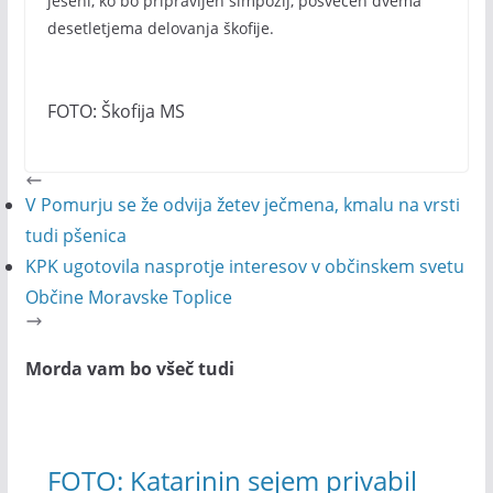
jeseni, ko bo pripravljen simpozij, posvečen dvema
desetletjema delovanja škofije.
FOTO: Škofija MS
V Pomurju se že odvija žetev ječmena, kmalu na vrsti
tudi pšenica
KPK ugotovila nasprotje interesov v občinskem svetu
Občine Moravske Toplice
Morda vam bo všeč tudi
FOTO: Katarinin sejem privabil