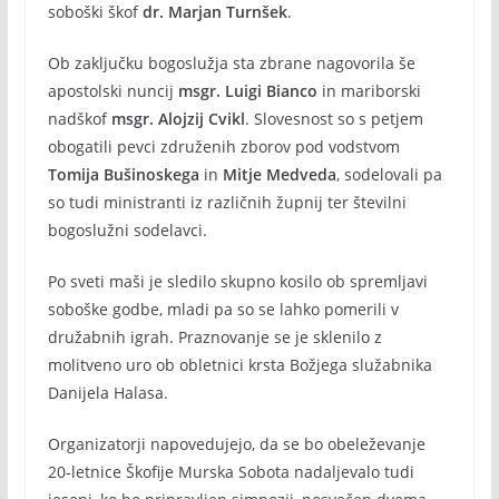
soboški škof
dr. Marjan Turnšek
.
Ob zaključku bogoslužja sta zbrane nagovorila še
apostolski nuncij
msgr. Luigi Bianco
in mariborski
nadškof
msgr. Alojzij Cvikl
. Slovesnost so s petjem
obogatili pevci združenih zborov pod vodstvom
Tomija Bušinoskega
in
Mitje Medveda
, sodelovali pa
so tudi ministranti iz različnih župnij ter številni
bogoslužni sodelavci.
Po sveti maši je sledilo skupno kosilo ob spremljavi
soboške godbe, mladi pa so se lahko pomerili v
družabnih igrah. Praznovanje se je sklenilo z
molitveno uro ob obletnici krsta Božjega služabnika
Danijela Halasa.
Organizatorji napovedujejo, da se bo obeleževanje
20-letnice Škofije Murska Sobota nadaljevalo tudi