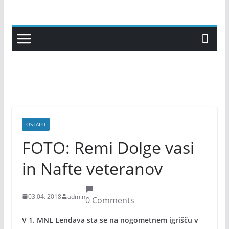
Skip
to
content
OSTALO
FOTO: Remi Dolge vasi
in Nafte veteranov
03.04. 2018
admin
0 Comments
V 1. MNL Lendava sta se na nogometnem igrišču v