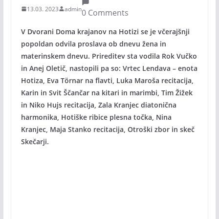
13.03. 2023
admin
0 Comments
V Dvorani Doma krajanov na Hotizi se je včerajšnji
popoldan odvila proslava ob dnevu žena in
materinskem dnevu. Prireditev sta vodila Rok Vučko
in Anej Oletič, nastopili pa so: Vrtec Lendava – enota
Hotiza, Eva Törnar na flavti, Luka Maroša recitacija,
Karin in Svit Ščančar na kitari in marimbi, Tim Žižek
in Niko Hujs recitacija, Zala Kranjec diatonična
harmonika, Hotiške ribice plesna točka, Nina
Kranjec, Maja Stanko recitacija, Otroški zbor in skeč
Skečarji.