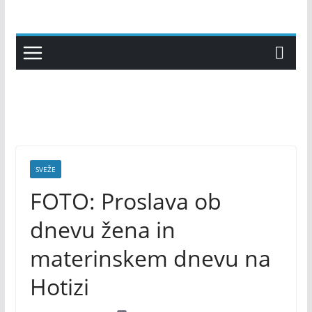
Skip
to
content
SVEŽE
FOTO: Proslava ob
dnevu žena in
materinskem dnevu na
Hotizi