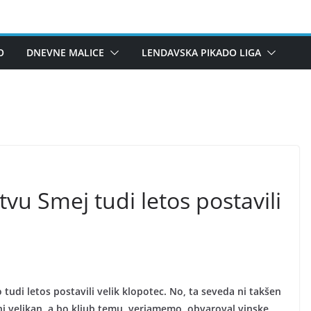
O
DNEVNE MALICE
LENDAVSKA PIKADO LIGA
vu Smej tudi letos postavili
tudi letos postavili velik klopotec. No, ta seveda ni takšen
čni velikan, a bo kljub temu, verjamemo, obvaroval vinske