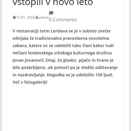
vstopili v novo leto
15.01. 2024
admin
0 Comments
V restavraciji term Lendava se je v soboto zvečer
odvijala že tradicionalna pravoslavna novoletna
zabava, katere so se udeležili tako člani kakor tudi
nečlani lendavskega srbskega kulturnega društva
Jovan Jovanović Zmaj. Za glasbo, pijačo in hrano je
bilo poskrbljeno, ob polnoči pa je sledilo odštevanje
in nazdravljanje. Dogodka se je udeležilo 150 ljudi.
Več v fotogaleriji!