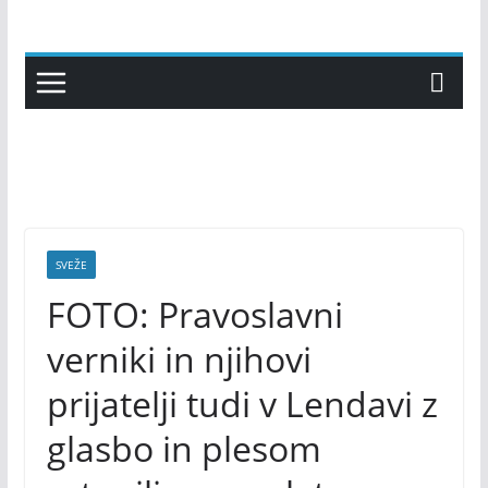
Skip
to
content
SVEŽE
FOTO: Pravoslavni
verniki in njihovi
prijatelji tudi v Lendavi z
glasbo in plesom