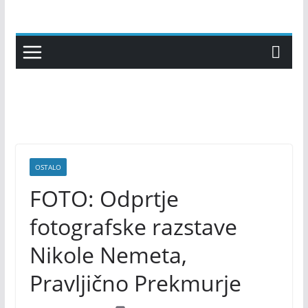
Skip
to
content
OSTALO
FOTO: Odprtje
fotografske razstave
Nikole Nemeta,
Pravljično Prekmurje