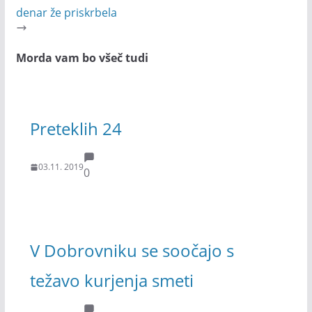
denar že priskrbela
Morda vam bo všeč tudi
Preteklih 24
03.11. 2019
0
V Dobrovniku se soočajo s
težavo kurjenja smeti