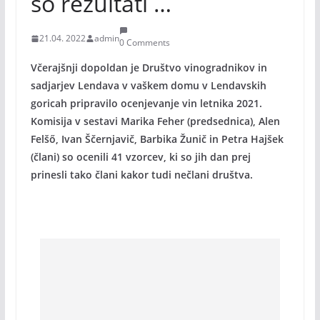
so rezultati …
21.04. 2022
admin
0 Comments
Včerajšnji dopoldan je Društvo vinogradnikov in
sadjarjev Lendava v vaškem domu v Lendavskih
goricah pripravilo ocenjevanje vin letnika 2021.
Komisija v sestavi Marika Feher (predsednica), Alen
Felšő, Ivan Ščernjavič, Barbika Žunič in Petra Hajšek
(člani) so ocenili 41 vzorcev, ki so jih dan prej
prinesli tako člani kakor tudi nečlani društva.