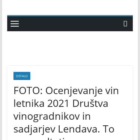
Skip
to
content
OSTALO
FOTO: Ocenjevanje vin
letnika 2021 Društva
vinogradnikov in
sadjarjev Lendava. To