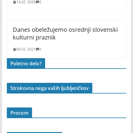
14.02. 2026
0
Danes obeležujemo osrednji slovenski
kulturni praznik
08.02. 2021
0
Poletno delo?
Strokovna nega vaših ljubljenčkov
Procom