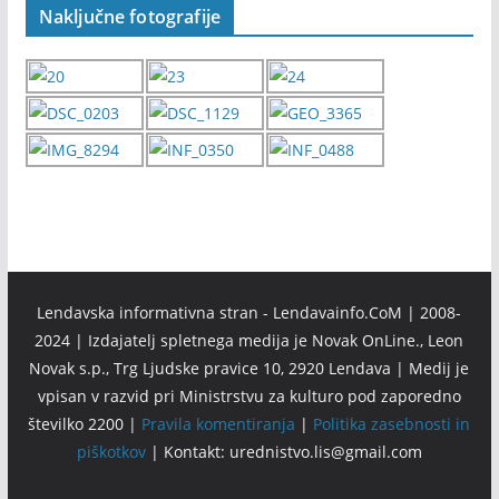
Naključne fotografije
Lendavska informativna stran - Lendavainfo.CoM | 2008-
2024 | Izdajatelj spletnega medija je Novak OnLine., Leon
Novak s.p., Trg Ljudske pravice 10, 2920 Lendava | Medij je
vpisan v razvid pri Ministrstvu za kulturo pod zaporedno
številko 2200 |
Pravila komentiranja
|
Politika zasebnosti in
piškotkov
| Kontakt: urednistvo.lis@gmail.com