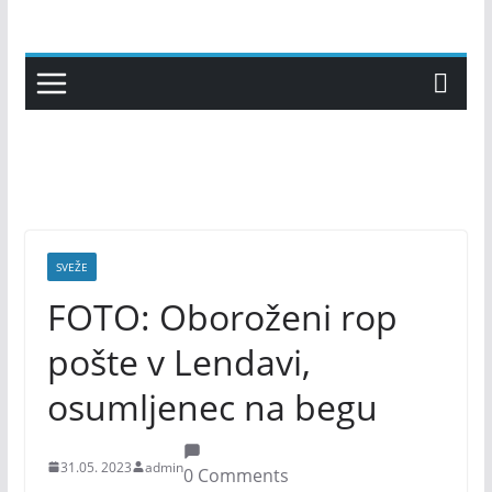
Skip
to
content
SVEŽE
FOTO: Oboroženi rop
pošte v Lendavi,
osumljenec na begu
31.05. 2023
admin
0 Comments