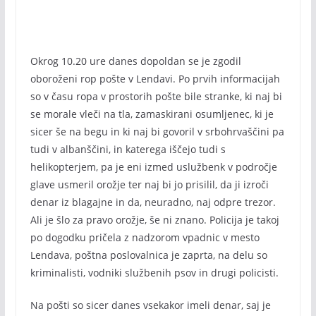
Okrog 10.20 ure danes dopoldan se je zgodil
oboroženi rop pošte v Lendavi. Po prvih informacijah
so v času ropa v prostorih pošte bile stranke, ki naj bi
se morale vleči na tla, zamaskirani osumljenec, ki je
sicer še na begu in ki naj bi govoril v srbohrvaščini pa
tudi v albanščini, in katerega iščejo tudi s
helikopterjem, pa je eni izmed uslužbenk v področje
glave usmeril orožje ter naj bi jo prisilil, da ji izroči
denar iz blagajne in da, neuradno, naj odpre trezor.
Ali je šlo za pravo orožje, še ni znano. Policija je takoj
po dogodku pričela z nadzorom vpadnic v mesto
Lendava, poštna poslovalnica je zaprta, na delu so
kriminalisti, vodniki službenih psov in drugi policisti.
Na pošti so sicer danes vsekakor imeli denar, saj je