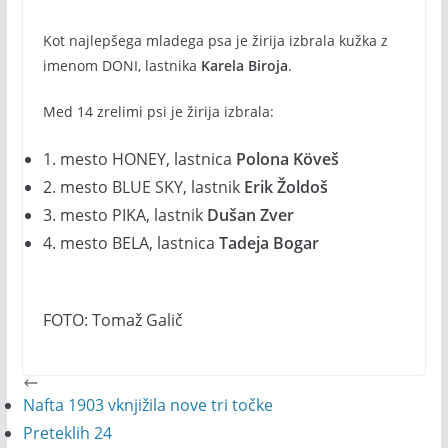
Kot najlepšega mladega psa je žirija izbrala kužka z
imenom DONI, lastnika
Karela Biroja
.
Med 14 zrelimi psi je žirija izbrala:
1. mesto HONEY, lastnica
Polona Köveš
2. mesto BLUE SKY, lastnik
Erik Žoldoš
3. mesto PIKA, lastnik
Dušan Zver
4. mesto BELA, lastnica
Tadeja Bogar
FOTO: Tomaž Galič
Nafta 1903 vknjižila nove tri točke
Preteklih 24