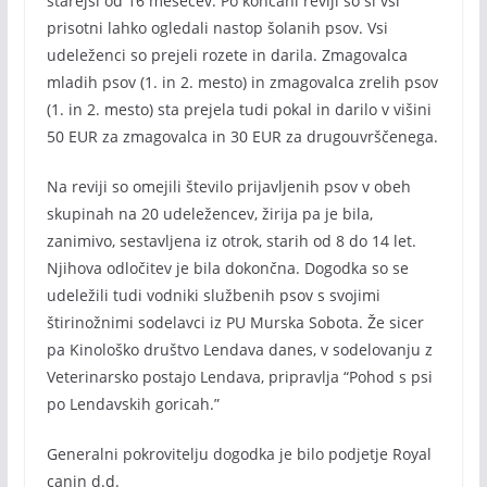
starejši od 16 mesecev. Po končani reviji so si vsi
prisotni lahko ogledali nastop šolanih psov. Vsi
udeleženci so prejeli rozete in darila. Zmagovalca
mladih psov (1. in 2. mesto) in zmagovalca zrelih psov
(1. in 2. mesto) sta prejela tudi pokal in darilo v višini
50 EUR za zmagovalca in 30 EUR za drugouvrščenega.
Na reviji so omejili število prijavljenih psov v obeh
skupinah na 20 udeležencev, žirija pa je bila,
zanimivo, sestavljena iz otrok, starih od 8 do 14 let.
Njihova odločitev je bila dokončna. Dogodka so se
udeležili tudi vodniki službenih psov s svojimi
štirinožnimi sodelavci iz PU Murska Sobota. Že sicer
pa Kinološko društvo Lendava danes, v sodelovanju z
Veterinarsko postajo Lendava, pripravlja “Pohod s psi
po Lendavskih goricah.”
Generalni pokrovitelju dogodka je bilo podjetje Royal
canin d.d.