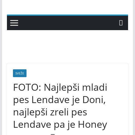
Skip
to
content
SVEŽE
FOTO: Najlepši mladi
pes Lendave je Doni,
najlepši zreli pes
Lendave pa je Honey