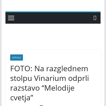
Skip
to
content
OSTALO
FOTO: Na razglednem
stolpu Vinarium odprli
razstavo “Melodije
cvetja”