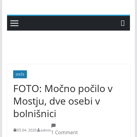
Skip
to
content
SVEŽE
FOTO: Močno počilo v
Mostju, dve osebi v
bolnišnici
05.04. 2026
admin
1 Comment