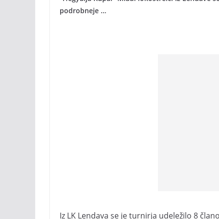
podrobneje …
Iz LK Lendava se je turnirja udeležilo 8 član