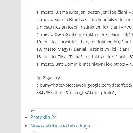
1. mesto Kuzma Kristijan, sestavljeni lok, člani –
2. mesto Kuzma Branko, sestavljeni lok, veterani
3.mesto Hozjan Jožef, instinktivni lok, člani – 470
4. mesto Cseh Gyula, instinktivni lok, člani – 464
10. mesto, Horvat Kristijan, instinktivni lok, člani
13. mesto, Magyar Daniel, instinktivni lok, člani 
18. mesto, Flisar Tomaž, instinktivni lok, člani – 
1. mesto, Biro Dominik, instinktivni lok, otroci – 
[pe2-gallery
album=”http://picasaweb.google.com/data/fee
884785?alt=rss&hl=en_US&kind=photo” ]
Preteklih 24
Nova avtobusna hitra linija