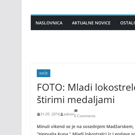
Skip
to
content
NASLOVNICA
AKTUALNE NOVICE
OSTAL
SVEŽE
FOTO: Mladi lokostrelc
štirimi medaljami
31.05. 2016
admin
0 Comments
Minuli vikend se je na sosednjem Madžarskem, n
“Hegyalja Kupa.” Mladi lokostrelci iz Lendave s