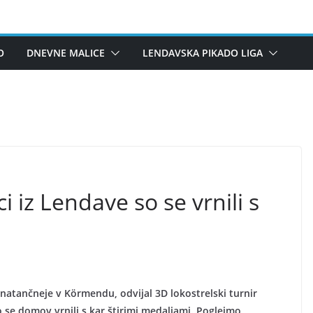
O
DNEVNE MALICE
LENDAVSKA PIKADO LIGA
i iz Lendave so se vrnili s
atančneje v Körmendu, odvijal 3D lokostrelski turnir
o se domov vrnili s kar štirimi medaljami. Poglejmo