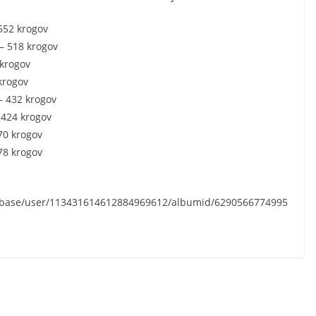
 552 krogov
 – 518 krogov
 krogov
 krogov
 – 432 krogov
– 424 krogov
370 krogov
478 krogov
d/base/user/113431614612884969612/albumid/6290566774995