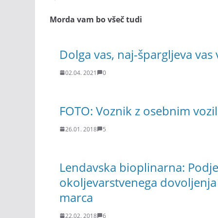
Morda vam bo všeč tudi
Dolga vas, naj-špargljeva vas v
02.04. 2021
0
FOTO: Voznik z osebnim vozilo
26.01. 2018
5
Lendavska bioplinarna: Podje
okoljevarstvenega dovoljenja 
marca
22.02. 2018
6