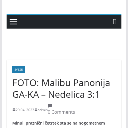
Skip
to
content
SVEŽE
FOTO: Malibu Panonija
GA-KA – Nedelica 3:1
29.04. 2023
admin
0 Comments
Minuli praznični četrtek sta se na nogometnem