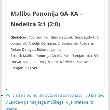
Malibu Panonija GA-KA –
Nedelica 3:1 (2:0)
Gledalcev:
100,
sodniki:
Glavni sodnik: Gönc Ludvik, 1.
pomočnik: Antolin Damjana, 2. pomočnik: Pozderec
Dejan.
Delegat:
Bukovec Janos.
Strelci: Malibu Panonija GA-KA:
Kosi Damjan 1:0 (15′),
Horvat Tadej 2:0, 3:0 (18′, 62′).
Nedelica:
Zadravec
Kristjan 3:1 (74′).
Policisti na pomurski avtocesti obravnavali 30 kršitev,
v Lendavi pa mlajšega moškega, ki je pretepel tri
osebe