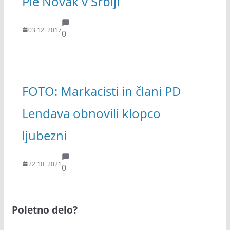
Pie Novak v Srbiji
03.12. 2017
0
FOTO: Markacisti in člani PD
Lendava obnovili klopco
ljubezni
22.10. 2021
0
Poletno delo?