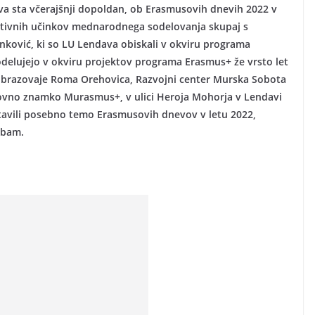
va sta včerajšnji dopoldan, ob Erasmusovih dnevih 2022 v
itivnih učinkov mednarodnega sodelovanja skupaj s
nković, ki so LU Lendava obiskali v okviru programa
sodelujejo v okviru projektov programa Erasmus+ že vrsto let
 obrazovaje Roma Orehovica, Razvojni center Murska Sobota
govno znamko Murasmus+, v ulici Heroja Mohorja v Lendavi
stavili posebno temo Erasmusovih dnevov v letu 2022,
mbam.