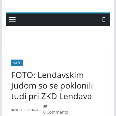
Skip
to
content
SVEŽE
FOTO: Lendavskim
Judom so se poklonili
tudi pri ZKD Lendava
28.01. 2021
admin
0 Comments