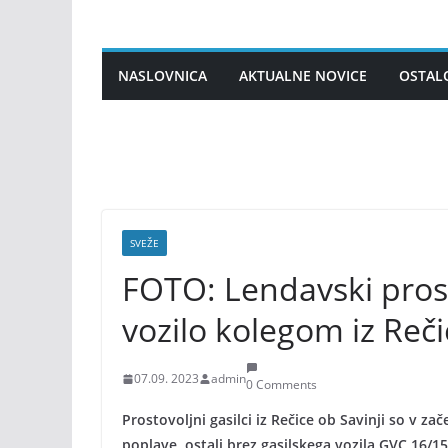
Skip
to
content
NASLOVNICA
AKTUALNE NOVICE
OSTAL
SVEŽE
FOTO: Lendavski prosto
vozilo kolegom iz Reči
07.09. 2023
admin
0 Comments
Prostovoljni gasilci iz Rečice ob Savinji so v za
poplave, ostali brez gasilskega vozila GVC 16/1