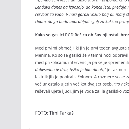
Lendava danes na izposojo, do konca leta, predaja nek
rervoar za vodo. V naši garaži vozilo bolj ali manj 
Upam, da ga bodo uporabljali zgolj za kakšno pranje 
Kako so gasilci PGD Rečica ob Savinji ostali bre
Med prvimi območji, ki jih je prvi teden avgust
Menina. Ko so se gasilci še v temni noči odpravili
med prikolicami, intervencija pa se je spremeni
dobesedno je drla, težko je bilo dihati,”
je razmere 
lastnik jih je pobiral s čolnom. A razmere so se z
več ur ostalo ujetih več kot dvajset oseb.
“Po neka
reševali ujete ljudi, jim je voda zalila gasilsko vozi
FOTO: Timi Farkaš