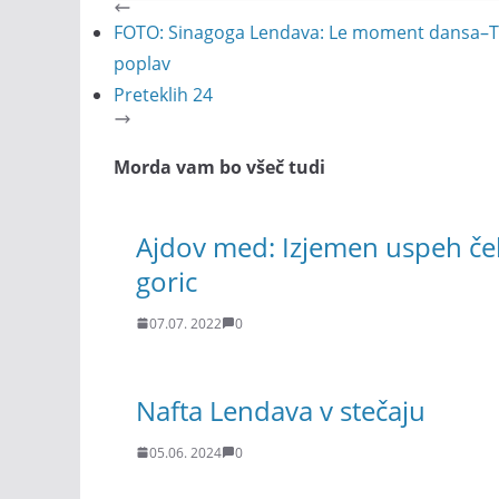
FOTO: Sinagoga Lendava: Le moment dansa–Th
poplav
Preteklih 24
Morda vam bo všeč tudi
Ajdov med: Izjemen uspeh če
goric
07.07. 2022
0
Nafta Lendava v stečaju
05.06. 2024
0