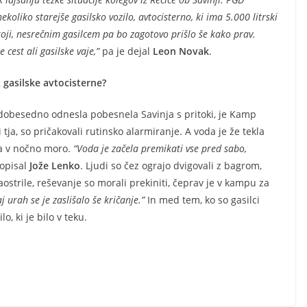
oliko starejše gasilsko vozilo, avtocisterno, ki ima 5.000 litrski
stoji, nesrečnim gasilcem pa bo zagotovo prišlo še kako prav.
cest ali gasilske vaje,”
pa je dejal
Leon Novak
.
z gasilske avtocisterne?
a dobesedno odnesla pobesnela Savinja s pritoki, je Kamp
 tja, so pričakovali rutinsko alarmiranje. A voda je že tekla
la v nočno moro.
“Voda je začela premikati vse pred sabo,
opisal
Jože Lenko
. Ljudi so čez ograjo dvigovali z bagrom,
aostrile, reševanje so morali prekiniti, čeprav je v kampu za
j urah se je zaslišalo še kričanje.”
In med tem, ko so gasilci
lo, ki je bilo v teku.