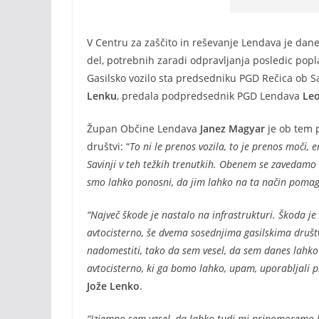
V Centru za zaščito in reševanje Lendava je dane
del, potrebnih zaradi odpravljanja posledic popla
Gasilsko vozilo sta predsedniku PGD Rečica ob Sa
Lenku
, predala podpredsednik PGD Lendava
Le
Župan Občine Lendava
Janez Magyar
je ob tem 
društvi: “
To ni le prenos vozila, to je prenos moči, 
Savinji v teh težkih trenutkih. Obenem se zavedamo i
smo lahko ponosni, da jim lahko na ta način poma
“Največ škode je nastalo na infrastrukturi. Škoda je z
avtocisterno, še dvema sosednjima gasilskima društ
nadomestiti, tako da sem vesel, da sem danes lahko 
avtocisterno, ki ga bomo lahko, upam, uporabljali pr
Jože Lenko
.
“Izjemno sem vesel, da lahko tudi mi pripomoremo k l