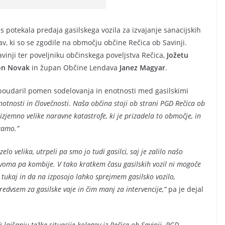
s potekala predaja gasilskega vozila za izvajanje sanacijskih
v, ki so se zgodile na območju občine Rečica ob Savinji.
vinji ter poveljniku občinskega poveljstva Rečica,
Jožetu
on Novak
in župan Občine Lendava
Janez Magyar
.
poudaril pomen sodelovanja in enotnosti med gasilskimi
enotnosti in človečnosti. Naša občina stoji ob strani PGD Rečica ob
zjemno velike naravne katastrofe, ki je prizadela to območje, in
gamo.”
elo velika, utrpeli pa smo jo tudi gasilci, saj je zalilo našo
voma pa kombije. V tako kratkem času gasilskih vozil ni mogoče
tukaj in da na izposojo lahko sprejmem gasilsko vozilo,
edvsem za gasilske vaje in čim manj za intervencije,”
pa je dejal
ajšanju težke situacije kolegov iz Rečice ob Savinji. PGD