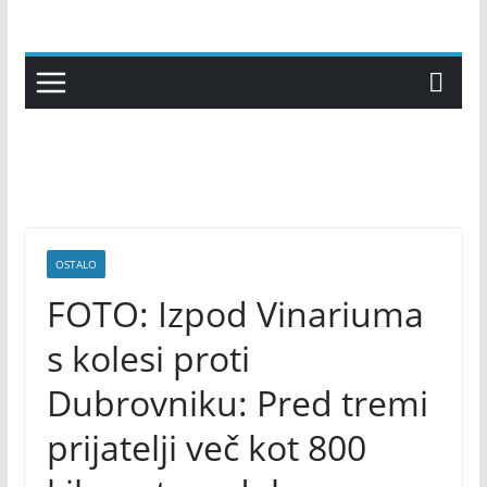
Skip
to
content
OSTALO
FOTO: Izpod Vinariuma
s kolesi proti
Dubrovniku: Pred tremi
prijatelji več kot 800