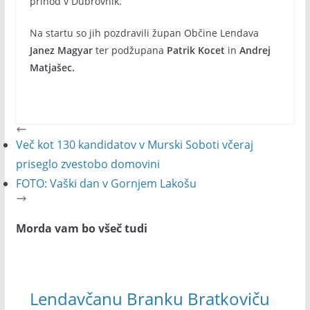
prihod v Dubrovnik.
Na startu so jih pozdravili župan Občine Lendava
Janez Magyar
ter podžupana
Patrik Kocet
in
Andrej
Matjašec.
Več kot 130 kandidatov v Murski Soboti včeraj
priseglo zvestobo domovini
FOTO: Vaški dan v Gornjem Lakošu
Morda vam bo všeč tudi
Lendavčanu Branku Bratkoviču