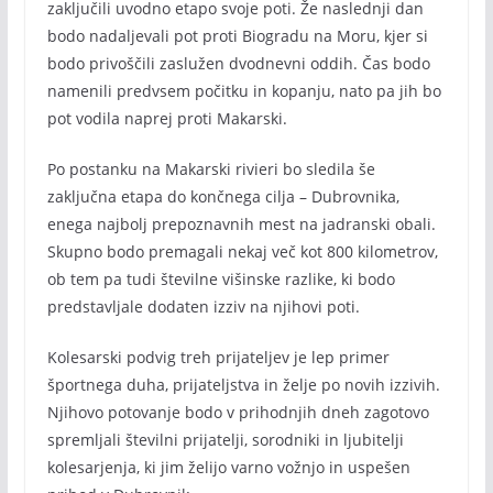
zaključili uvodno etapo svoje poti. Že naslednji dan
bodo nadaljevali pot proti Biogradu na Moru, kjer si
bodo privoščili zaslužen dvodnevni oddih. Čas bodo
namenili predvsem počitku in kopanju, nato pa jih bo
pot vodila naprej proti Makarski.
Po postanku na Makarski rivieri bo sledila še
zaključna etapa do končnega cilja – Dubrovnika,
enega najbolj prepoznavnih mest na jadranski obali.
Skupno bodo premagali nekaj več kot 800 kilometrov,
ob tem pa tudi številne višinske razlike, ki bodo
predstavljale dodaten izziv na njihovi poti.
Kolesarski podvig treh prijateljev je lep primer
športnega duha, prijateljstva in želje po novih izzivih.
Njihovo potovanje bodo v prihodnjih dneh zagotovo
spremljali številni prijatelji, sorodniki in ljubitelji
kolesarjenja, ki jim želijo varno vožnjo in uspešen