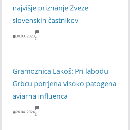
najvišje priznanje Zveze
slovenskih častnikov
30.03. 2023
0
Gramoznica Lakoš: Pri labodu
Grbcu potrjena visoko patogena
aviarna influenca
26.04. 2024
0