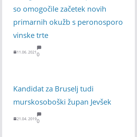
so omogočile začetek novih
primarnih okužb s peronosporo
vinske trte
11.06. 2021
0
Kandidat za Bruselj tudi
murskosoboški župan Jevšek
21.04. 2019
0