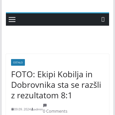
Skip
to
content
OSTALO
FOTO: Ekipi Kobilja in
Dobrovnika sta se razšli
z rezultatom 8:1
09.09. 2024
admin
0 Comments